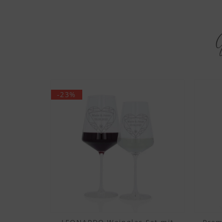
G
-23%