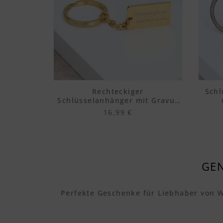
Rechteckiger
Schl
Schlüsselanhänger mit Gravur
„Bordeaux“
16,99 €
GEN
Perfekte Geschenke für Liebhaber von 