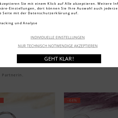
kzeptieren Sie mit einem Klick auf Alle akzeptieren. Weitere I
NK ZUM 40. GEBURTSTAG (PERSONAL
phäre-Einstellungen, dort können Sie Ihre Auswahl auch jederze
ie Seite mit der Datenschutzerklärung auf.
eilenstein im Leben, der ein besonderes Geschenk verd
racking und Analyse
d Vorfreude vor neuen Herausforderungen und Möglichke
genau diese Mischung aus gelebter Vergangenheit und s
INDIVIDUELLE EINSTELLUNGEN
rfekte Geschenkidee, die diesen 40. Geburtstag unverge
NUR TECHNISCH NOTWENDIGE AKZEPTIEREN
GEHT KLAR !
NTISCHE GESCHENKE ZUM 40. GEBUR
 Partnerin.
%
-44%