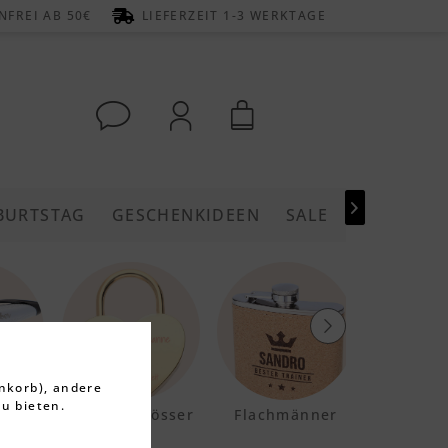
FREI AB 50€
LIEFERZEIT 1-3 WERKTAGE

BURTSTAG
GESCHENKIDEEN
SALE
nkorb), andere
u bieten.
Liebesschlösser
Flachmänner
Schneidebretter