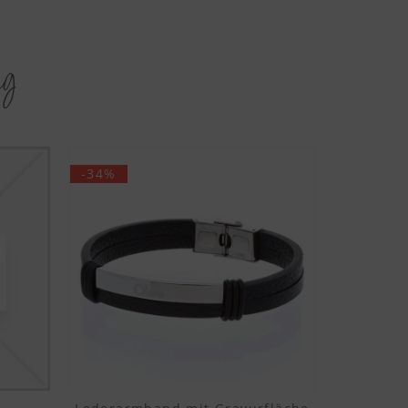
ag
-34%