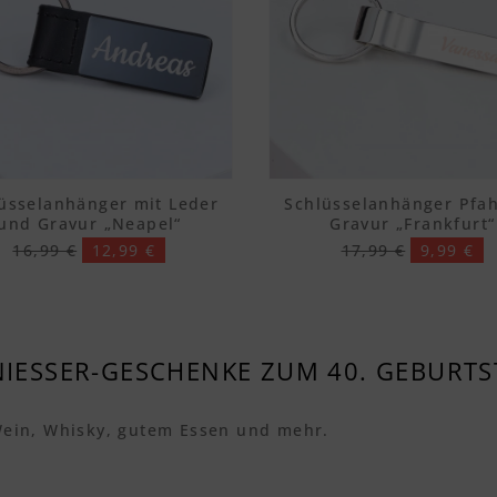
üsselanhänger mit Leder
Schlüsselanhänger Pfah
und Gravur „Neapel“
Gravur „Frankfurt“
16,99 €
12,99 €
17,99 €
9,99 €
IESSER-GESCHENKE ZUM 40. GEBURT
Wein, Whisky, gutem Essen und mehr.