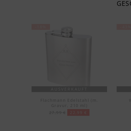
GES
-18%
-43
AUSVERKAUFT
Flachmann Edelstahl (m.
Gravur, 210 ml)
27,99 €
22,99 €