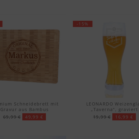
-15%
mium Schneidebrett mit
LEONARDO Weizengl
Gravur aus Bambus
„Taverna“, graviert
69,99 €
49,99 €
19,99 €
16,99 €