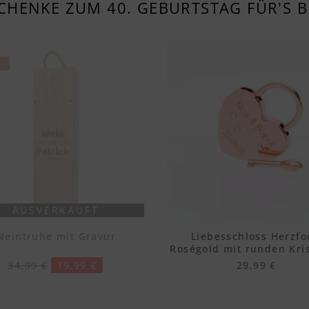
CHENKE ZUM 40. GEBURTSTAG FÜR'S 
%
AUSVERKAUFT
Weintruhe mit Gravur
Liebesschloss Herzf
Roségold mit runden Kris
34,99 €
19,99 €
29,99 €