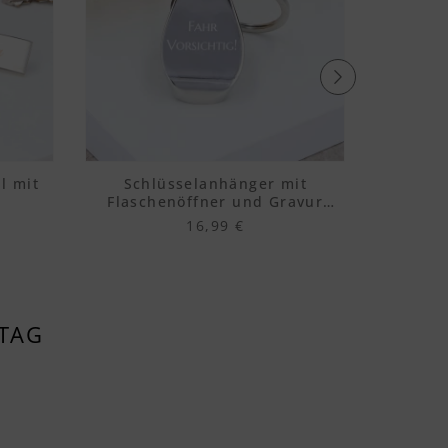
l mit
Schlüsselanhänger mit
Flaschenöffner und Gravur
Schlüss
„Munich“
16,99 €
STAG