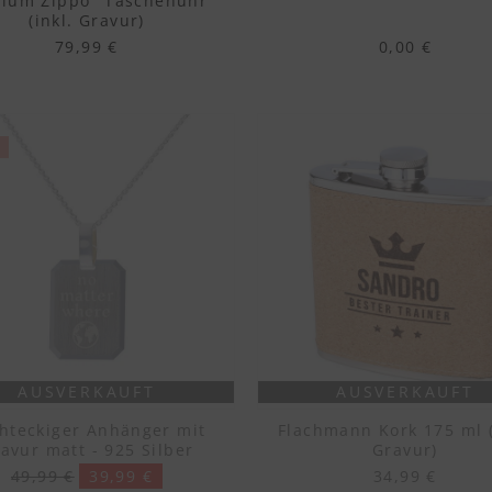
ium Zippo "Taschenuhr"
(inkl. Gravur)
79,99 €
0,00 €
AUSVERKAUFT
AUSVERKAUFT
hteckiger Anhänger mit
Flachmann Kork 175 ml (
avur matt - 925 Silber
Gravur)
49,99 €
39,99 €
34,99 €