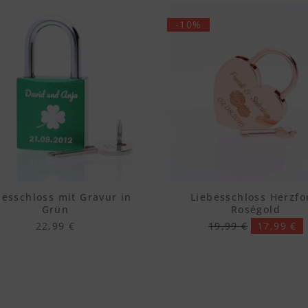
-10%
besschloss mit Gravur in
Liebesschloss Herzf
Grün
Roségold
22,99 €
19,99 €
17,99 €