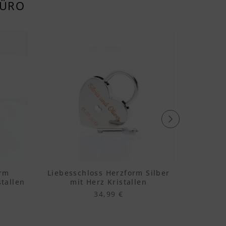
BÜRO
orm
Liebesschloss Herzform Silber
Liebes
tallen
mit Herz Kristallen
mi
34,99 €