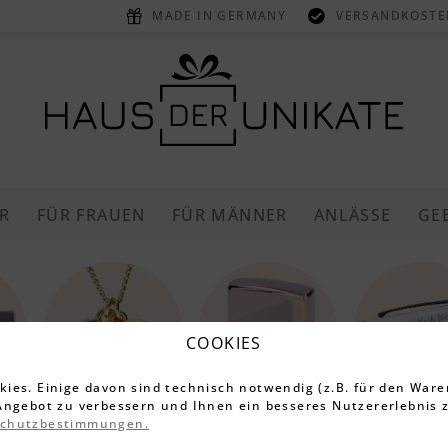
MADE IN GERMANY
VERSANDKOSTEN
ER
FÜR FRAUEN
FÜR MÄNNER
ANLÄSSE
GE
COOKIES
ies. Einige davon sind technisch notwendig (z.B. für den Ware
Angebot zu verbessern und Ihnen ein besseres Nutzererlebnis z
Halsketten
Feuerzeuge
Schreibgeräte
schutzbestimmungen.