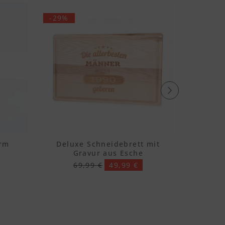
-29%
orm
Deluxe Schneidebrett mit
Schneid
Gravur aus Esche
69,99 €
49,99 €