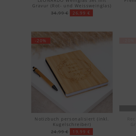
LEONARDO Weinglas Set mit
Prem
Gravur (Rot- und Weissweinglas)
34,99 €
26,99 €
-20%
-20%
Notizbuch personalisiert (inkl.
Rec
Kugelschreiber)
Gr
24,99 €
19,99 €