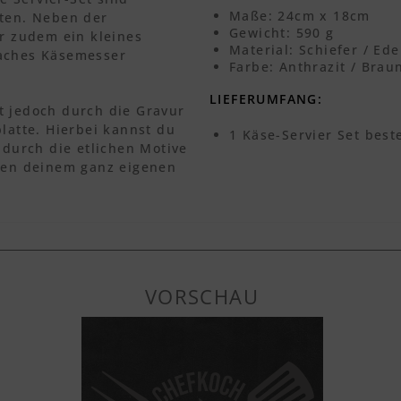
Maße: 24cm x 18cm
lten. Neben der
Gewicht: 590 g
er zudem ein kleines
Material: Schiefer / Ede
laches Käsemesser
Farbe: Anthrazit / Brau
LIEFERUMFANG:
t jedoch durch die Gravur
latte. Hierbei kannst du
1 Käse-Servier Set best
 durch die etlichen Motive
ehen deinem ganz eigenen
VORSCHAU