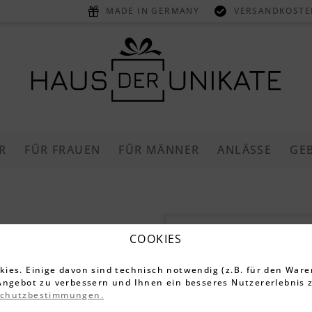
MADE IN GERMANY
VERSANDKOSTEN
R
FÜR FRAUEN
FÜR MÄNNER
ANLÄSSE
GE
COOKIES
Dieser Artikel 
Käse-Servi
ies. Einige davon sind technisch notwendig (z.B. für den Ware
Angebot zu verbessern und Ihnen ein besseres Nutzererlebnis z
Schiefer
schutzbestimmungen.