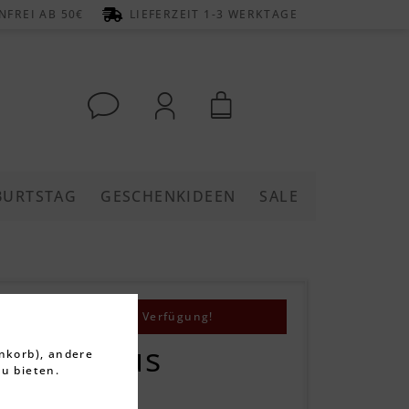
FREI AB 50€
LIEFERZEIT 1-3 WERKTAGE
BURTSTAG
GESCHENKIDEEN
SALE
steht derzeit nicht zur Verfügung!
er-Set aus
nkorb), andere
u bieten.