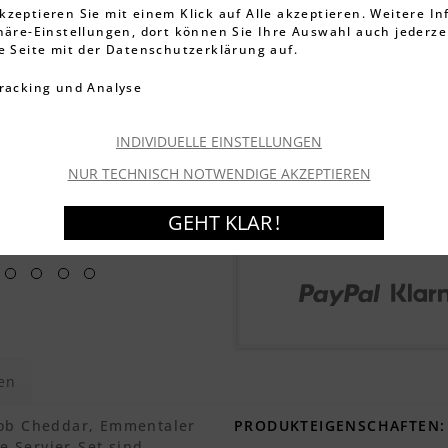
kzeptieren Sie mit einem Klick auf Alle akzeptieren. Weitere I
3.395 Bewe
phäre-Einstellungen, dort können Sie Ihre Auswahl auch jederze
ie Seite mit der Datenschutzerklärung auf.
59,99 €
racking und Analyse
inkl. MwSt.
zzgl. Versandkos
Artikel-Nr.:
000544131
Lieferzeit ca. 1-3 We
INDIVIDUELLE EINSTELLUNGEN
NUR TECHNISCH NOTWENDIGE AKZEPTIEREN
GEHT KLAR !
en
 ob Cheddar, Emmentaler
PRODUKTEIGENSCHAFTEN:
 Servier-Set sind