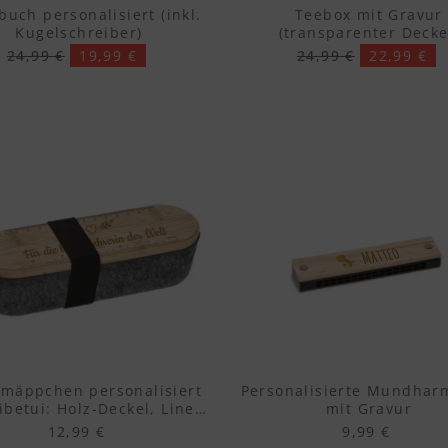
buch personalisiert (inkl.
Teebox mit Gravur
Kugelschreiber)
(transparenter Decke
24,99 €
19,99 €
24,99 €
22,99 €
mäppchen personalisiert
Personalisierte Mundhar
ibetui: Holz-Deckel, Lineal
mit Gravur
& Gravur)
12,99 €
9,99 €