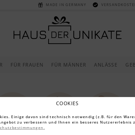
MADE IN GERMANY
VERSANDKOSTEN
R
FÜR FRAUEN
FÜR MÄNNER
ANLÄSSE
GE
COOKIES
ies. Einige davon sind technisch notwendig (z.B. für den Ware
Angebot zu verbessern und Ihnen ein besseres Nutzererlebnis z
schutzbestimmungen.