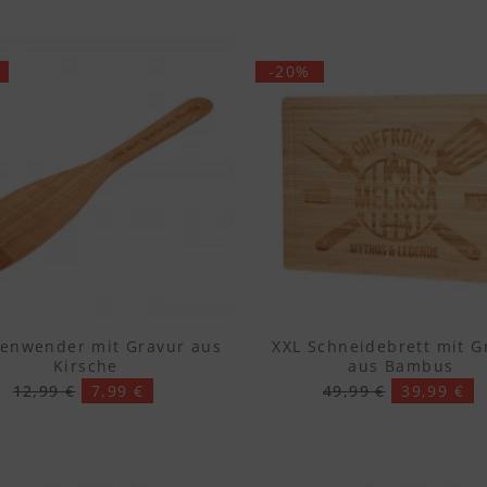
-20%
enwender mit Gravur aus
XXL Schneidebrett mit G
Kirsche
aus Bambus
12,99 €
7,99 €
49,99 €
39,99 €