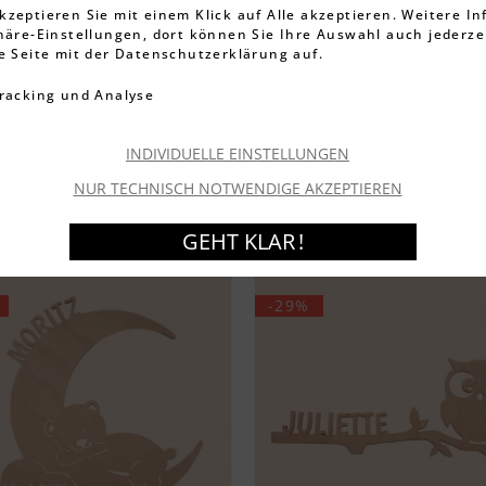
Holzbretter
Nachtlichter
Messlatten
kzeptieren Sie mit einem Klick auf Alle akzeptieren. Weitere I
phäre-Einstellungen, dort können Sie Ihre Auswahl auch jederze
ie Seite mit der Datenschutzerklärung auf.
GESCHENKE PERSONALISIERT MIT 
racking und Analyse
rlich, nachhaltig & beliebt. Als personalisierte Holzge
lt unserer Geschenke aus Holz inspirieren und inidividu
INDIVIDUELLE EINSTELLUNGEN
etc.
NUR TECHNISCH NOTWENDIGE AKZEPTIEREN
GEHT KLAR !
-29%