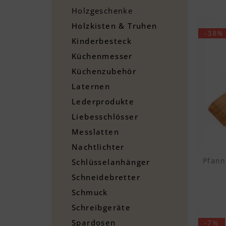
Holzgeschenke
Holzkisten & Truhen
-38%
Kinderbesteck
Küchenmesser
Küchenzubehör
Laternen
Lederprodukte
Liebesschlösser
Messlatten
Nachtlichter
Pfann
Schlüsselanhänger
Schneidebretter
Schmuck
Schreibgeräte
Spardosen
-7%