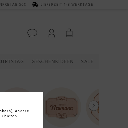
FREI AB 50€
LIEFERZEIT 1-3 WERKTAGE
BURTSTAG
GESCHENKIDEEN
SALE
nkorb), andere
u bieten.