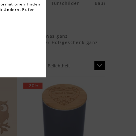
Bilderrahmen
Türschilder
Baumscheiben
nformationen finden
it ändern. Rufen
GRAVUR
schenke auch noch etwas ganz
alisiere jedes unserer Holzgeschenk ganz
Sortierung:
-20%