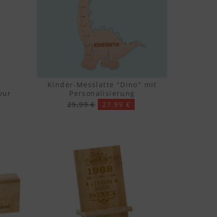
r
Kinder-Messlatte "Dino" mit
vur
Personalisierung
29,99 €
27,99 €