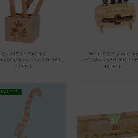
Kochlöffel-Set mit
Wein Set Sommelie
ewahrungsbox und Gravur
personalisiert mit Gra
aus Bambus
22,99 €
19,99 €
HALTIG