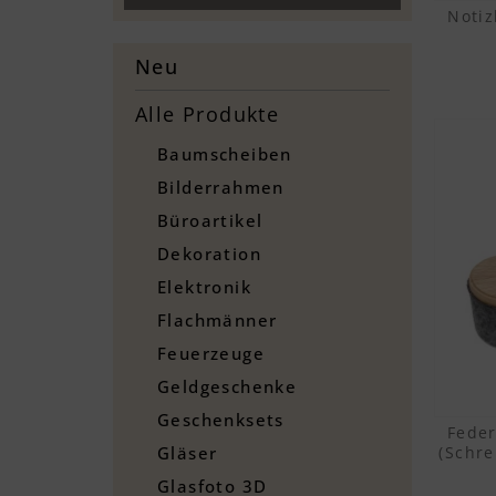
Transparent
Glas
Quadratisch
Notiz
Eule
Taufe
Weiß
Haselnuss
Raute
Feuerwehrauto
Valentinstag
Neu
Holz
Rechteckig
Giraffe
Vatertag
Keramik
Rund
Mond mit Teddy
Alle Produkte
Weihnachten
Kirschholz
Baumscheiben
Kunststoff
Metall
Bilderrahmen
Nussbaum
Büroartikel
Dekoration
Elektronik
Flachmänner
Feuerzeuge
Geldgeschenke
Geschenksets
Feder
(Schre
Gläser
Glasfoto 3D