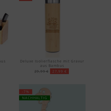
aus
Deluxe Isolierflasche mit Gravur
aus Bambus
29,99 €
27,99 €
-7%
NACHHALTIG