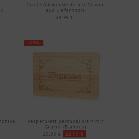
Große Allzweckkiste mit Gravur
l)
aus Kiefernholz
29,99 €
-23%
monika
Vesperbrett personalisiert mit
Gravur (Bambus)
29,99 €
22,99 €