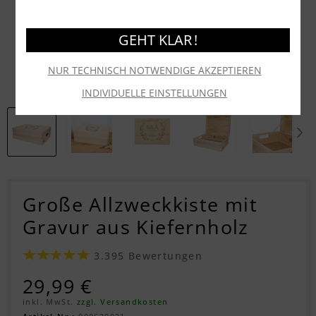
GEHT KLAR !
NUR TECHNISCH NOTWENDIGE AKZEPTIEREN
INDIVIDUELLE EINSTELLUNGEN
Große Allzweckkiste mit
Gravur aus Kiefernholz
3.395 Bewertungen
29,99 €
inkl. MwSt.
zzgl. Versandkosten