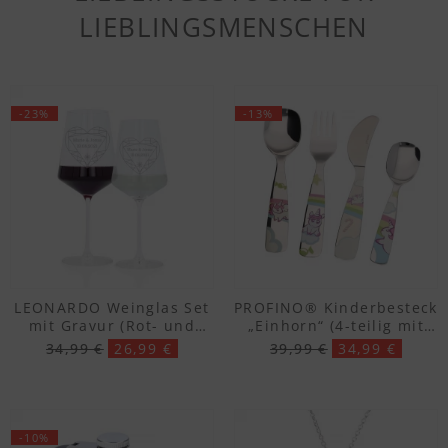
LIEBLINGSMENSCHEN
-23%
-13%
LEONARDO Weinglas Set
PROFINO® Kinderbesteck
mit Gravur (Rot- und
„Einhorn“ (4-teilig mit
Weissweinglas)
Gravur)
34,99 €
26,99 €
39,99 €
34,99 €
-10%