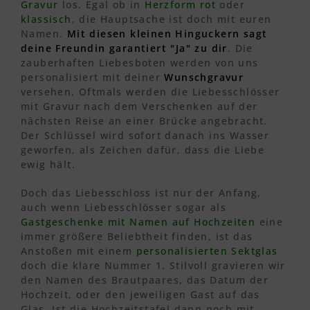
Gravur
los. Egal ob in
Herzform rot
oder
klassisch
, die Hauptsache ist doch mit euren
Namen.
Mit diesen kleinen Hinguckern sagt
deine Freundin garantiert "Ja" zu dir
. Die
zauberhaften Liebesboten werden von uns
personalisiert mit deiner
Wunschgravur
versehen. Oftmals werden die Liebesschlösser
mit Gravur nach dem Verschenken auf der
nächsten Reise an einer Brücke angebracht.
Der Schlüssel wird sofort danach ins Wasser
geworfen, als Zeichen dafür, dass die Liebe
ewig hält.
Doch das Liebesschloss ist nur der Anfang,
auch wenn Liebesschlösser sogar als
Gastgeschenke mit Namen auf Hochzeiten
eine
immer größere Beliebtheit finden, ist das
Anstoßen mit einem
personalisierten Sektglas
doch die klare Nummer 1. Stilvoll gravieren wir
den Namen des Brautpaares, das Datum der
Hochzeit, oder den jeweiligen Gast auf das
Glas. Ist die Hochzeitstafel dann noch mit