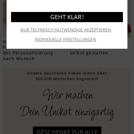
GEHT KLAR !
NUR TECHNISCH NOTWENDIGE AKZEPTIEREN
INDIVIDUELLE EINSTELLUNGEN
GESCHENKE FÜR DEINEN
GLÄSER MIT GRAVUR
PARTNER
Jetzt entdecken und
Mit Personalisierung
selbst gestalten
nach Wunsch
Unsere Geschenke haben schon über
500.000 Menschen begeistert
Wir machen
Dein Unikat einzigartig
GESCHENKE FÜR ALLE