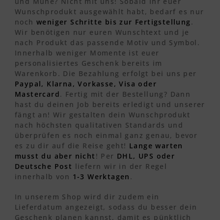
und Mühe? Nicht mit uns! Sobald Ihr euer
Wunschprodukt ausgewählt habt, bedarf es nur
noch
weniger Schritte bis zur Fertigstellung
.
Wir benötigen nur euren Wunschtext und je
nach Produkt das passende Motiv und Symbol.
Innerhalb weniger Momente ist euer
personalisiertes Geschenk bereits im
Warenkorb. Die Bezahlung erfolgt bei uns per
Paypal, Klarna, Vorkasse, Visa oder
Mastercard
. Fertig mit der Bestellung? Dann
hast du deinen Job bereits erledigt und unserer
fängt an! Wir gestalten dein Wunschprodukt
nach höchsten qualitativen Standards und
überprüfen es noch einmal ganz genau, bevor
es zu dir auf die Reise geht!
Lange warten
musst du aber nicht
! Per
DHL, UPS oder
Deutsche Post
liefern wir in der Regel
innerhalb von
1-3 Werktagen
.
In unserem Shop wird dir zudem ein
Lieferdatum angezeigt, sodass du besser dein
Geschenk planen kannst, damit es pünktlich