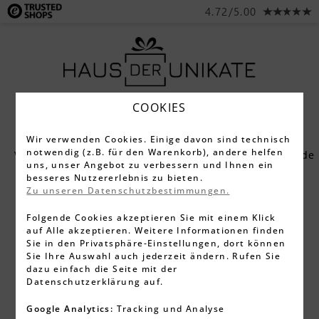
4.72/5.00
COOKIES
Wir verwenden Cookies. Einige davon sind technisch
notwendig (z.B. für den Warenkorb), andere helfen
Versandinformationen zu Liebesschloss-Designer.de
uns, unser Angebot zu verbessern und Ihnen ein
VERSANDINFORMATIONEN
besseres Nutzererlebnis zu bieten.
Zu unseren Datenschutzbestimmungen.
Wir wollen deinen Einkauf bei uns so bequem
Folgende Cookies akzeptieren Sie mit einem Klick
wie möglich gestalten, deshalb haben wir hier
auf Alle akzeptieren. Weitere Informationen finden
nochmal
Sie in den Privatsphäre-Einstellungen, dort können
Sie Ihre Auswahl auch jederzeit ändern. Rufen Sie
alle Informationen rund um den Versand
dazu einfach die Seite mit der
aufgelistet.
Datenschutzerklärung auf.
Versandkosten
Google Analytics:
Tracking und Analyse
Für den Versand innerhalb Deutschlands