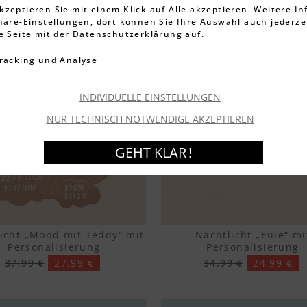
kzeptieren Sie mit einem Klick auf Alle akzeptieren. Weitere I
phäre-Einstellungen, dort können Sie Ihre Auswahl auch jederze
ie Seite mit der Datenschutzerklärung auf.
racking und Analyse
-29%
INDIVIDUELLE EINSTELLUNGEN
NUR TECHNISCH NOTWENDIGE AKZEPTIEREN
GEHT KLAR !
icht „Mond mit Teddy“ mit
Nachtlicht „Eule“ mi
Personalisierung
Personalisierung
37,99 €
27,99 €
34,99 €
24,99 €