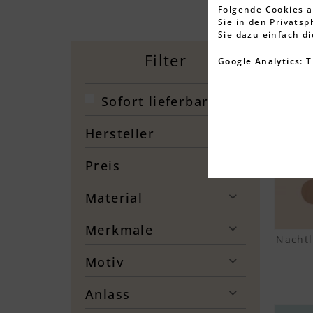
Folgende Cookies a
Sie in den Privats
Sie dazu einfach d
Filter
Google Analytics:
T
-26%
Sofort lieferbar
Hersteller
Haus der Unikate
Preis
Material
von
22,99 €
bis
49,99 €
Buche
Merkmale
Nachtl
Mit Geburtsdaten
Motiv
Alpaka
Anlass
Dinosaurier