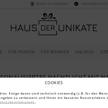
MADE IN GERMANY
VERSANDKOSTEN
R
FÜR FRAUEN
FÜR MÄNNER
ANLÄSSE
GE
RSONALISIERTES NACHTLICHT MIT N
COOKIES
ind Kult. Aus hochwertigem Buchenholz oder Pappelholz
ies. Einige davon sind technisch notwendig (z.B. für den Ware
. Erhältlich in vielen Motiven und ein großartiges Gesc
Angebot zu verbessern und Ihnen ein besseres Nutzererlebnis z
rsonalisiertes Nachtlicht mit Namen.
schutzbestimmungen.