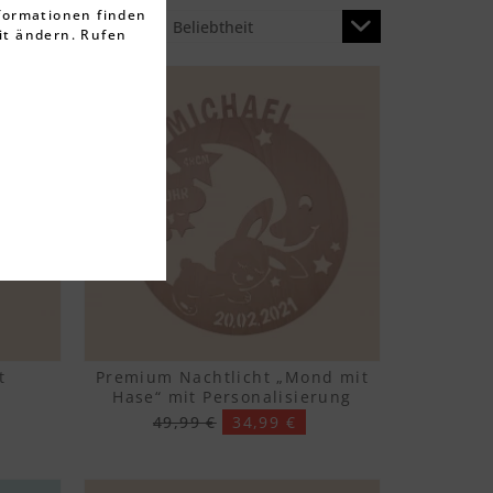
nformationen finden
Sortierung:
it ändern. Rufen
-30%
t
Premium Nachtlicht „Mond mit
Hase“ mit Personalisierung
49,99 €
34,99 €