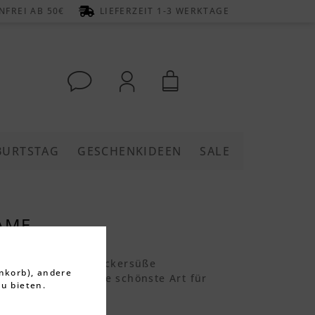
FREI AB 50€
LIEFERZEIT 1-3 WERKTAGE
BURTSTAG
GESCHENKIDEEN
SALE
AME
 sind diese eine zuckersüße
nkorb), andere
henk zur Geburt. Die schönste Art für
u bieten.