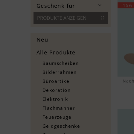
Geburt
Geschenk für
-15%
Eule
Taufe
Feuerwehrauto
PRODUKTE ANZEIGEN
Baby
Flugzeug
Kinder
Hund
Igel
Neu
Katze
Alle Produkte
Lokomotive
Mond mit Teddy
Baumscheiben
Pferd
Bilderrahmen
Reh
Nach
Büroartikel
Storch
Dekoration
Teddy
Elektronik
Wolken
Flachmänner
Feuerzeuge
Geldgeschenke