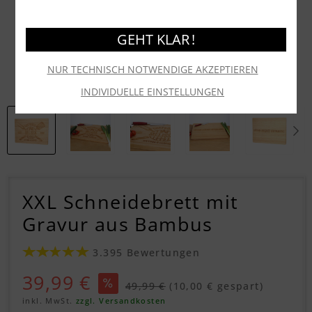
GEHT KLAR !
NUR TECHNISCH NOTWENDIGE AKZEPTIEREN
INDIVIDUELLE EINSTELLUNGEN
XXL Schneidebrett mit
Gravur aus Bambus
3.395 Bewertungen
39,99 €
49,99 €
(10,00 € gespart)
inkl. MwSt.
zzgl. Versandkosten