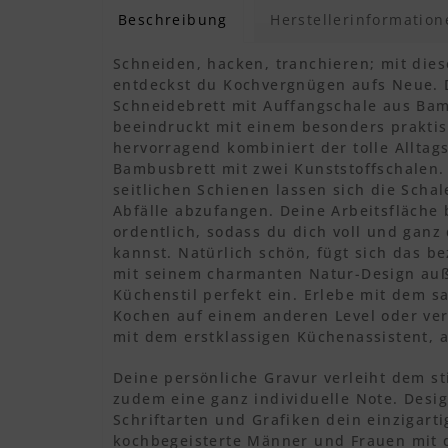
Beschreibung
Herstellerinformation
Schneiden, hacken, tranchieren; mit dies
entdeckst du Kochvergnügen aufs Neue. D
Schneidebrett mit Auffangschale aus Bam
beeindruckt mit einem besonders prakti
hervorragend kombiniert der tolle Alltag
Bambusbrett mit zwei Kunststoffschalen.
seitlichen Schienen lassen sich die Sch
Abfälle abzufangen. Deine Arbeitsfläche
ordentlich, sodass du dich voll und gan
kannst. Natürlich schön, fügt sich das 
mit seinem charmanten Natur-Design au
Küchenstil perfekt ein. Erlebe mit dem 
Kochen auf einem anderen Level oder ver
mit dem erstklassigen Küchenassistent, 
Deine persönliche Gravur verleiht dem st
zudem eine ganz individuelle Note. Desig
Schriftarten und Grafiken dein einzigart
kochbegeisterte Männer und Frauen mit 