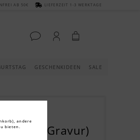
FREI AB 50€
LIEFERZEIT 1-3 WERKTAGE
BURTSTAG
GESCHENKIDEEN
SALE
ett mit
hale
nkorb), andere
siert mit Gravur)
u bieten.