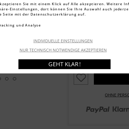
3.395 Bewe
kzeptieren Sie mit einem Klick auf Alle akzeptieren. Weitere I
phäre-Einstellungen, dort können Sie Ihre Auswahl auch jederze
49,99 €
ie Seite mit der Datenschutzerklärung auf.
inkl. MwSt.
zzgl. Versandkos
racking und Analyse
Artikel-Nr.:
000915021
Lieferzeit ca. 1-3 We
INDIVIDUELLE EINSTELLUNGEN
Garantierter Versand
Die
NUR TECHNISCH NOTWENDIGE AKZEPTIEREN
Bestellen Sie innerhalb 
Sekunden
dieses und an
GEHT KLAR !
OHNE PERS