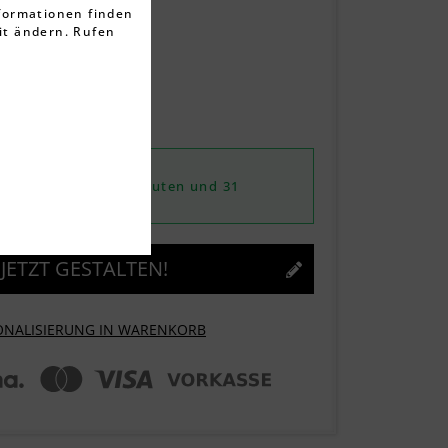
rtungen
nformationen finden
it ändern. Rufen
ten
rktage
nstag, 11.08.2026
von
7 Stunden, 50 Minuten und 30
dere Produkte.
JETZT GESTALTEN!
ONALISIERUNG IN WARENKORB