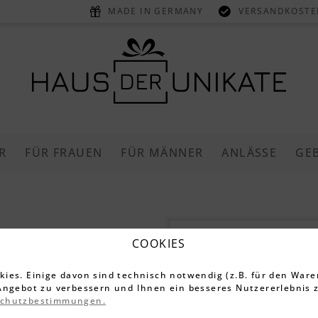
MADE IN GERMANY
VERSANDKOSTEN
R
FÜR FRAUEN
FÜR MÄNNER
ANLÄSSE
GE
Schneidebr
COOKIES
Auffangsc
ies. Einige davon sind technisch notwendig (z.B. für den Ware
(personali
Angebot zu verbessern und Ihnen ein besseres Nutzererlebnis z
schutzbestimmungen.