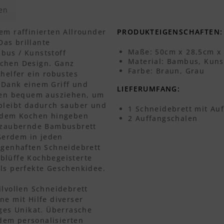
en
em raffinierten Allrounder
PRODUKTEIGENSCHAFTEN:
as brillante
Maße: 50cm x 28,5cm x
bus / Kunststoff
Material: Bambus, Kuns
schen Design. Ganz
Farbe: Braun, Grau
shelfer ein robustes
 Dank einem Griff und
LIEFERUMFANG:
alen bequem ausziehen, um
 bleibt dadurch sauber und
1 Schneidebrett mit Auf
z dem Kochen hingeben
2 Auffangschalen
bezaubernde Bambusbrett
ßerdem in jeden
sagenhaften Schneidebrett
blüffe Kochbegeisterte
als perfekte Geschenkidee.
ilvollen Schneidebrett
ne mit Hilfe diverser
iges Unikat. Überrasche
dem personalisierten