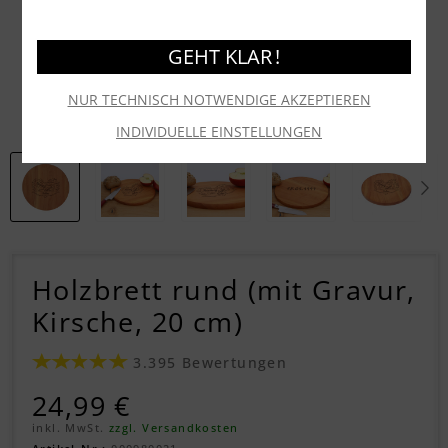
GEHT KLAR !
NUR TECHNISCH NOTWENDIGE AKZEPTIEREN
INDIVIDUELLE EINSTELLUNGEN
Holzbrett rund (mit Gravur,
Kirsche, 20 cm)
3.395 Bewertungen
24,99 €
inkl. MwSt.
zzgl. Versandkosten