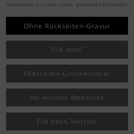
Überrasche mit einer tollen, gravierten Rückseite!
Textvorschau
Ohne Rückseiten-Gravur
Textvorschau
Für dich!
Textvorschau
Herzlichen Glückwunsch!
Textvorschau
Ins nächste Abenteuer
Textvorschau
Für jeden Notfall
Textvorschau