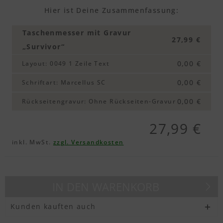
Textvorschau
Hier ist Deine Zusammenfassung:
Taschenmesser mit Gravur
Textvorschau
27,99 €
„Survivor“
0,00 €
Layout
:
0049 1 Zeile Text
Textvorschau
0,00 €
Schriftart
:
Marcellus SC
0,00 €
Rückseitengravur
:
Ohne Rückseiten-Gravur
Textvorschau
27,99 €
inkl. MwSt.
zzgl. Versandkosten
Textvorschau
IN DEN
WARENKORB
Textvorschau
Kunden kauften auch