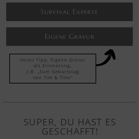
Survival Experte
Textvorschau
Eigene Gravur
Textvorschau
Unser Tipp: Eigene Gravur
Textvorschau
als Erinnerung,
z.B. „Zum Geburtstag
von Tim & Tina“
Textvorschau
Textvorschau
SUPER, DU HAST ES
GESCHAFFT!