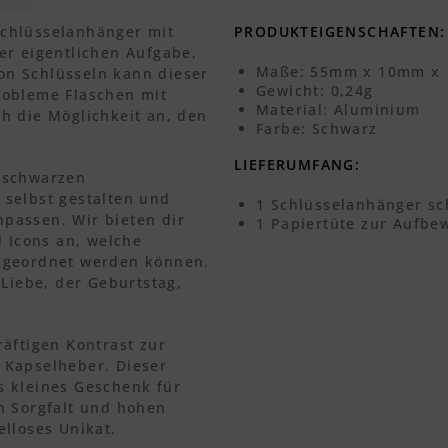
 Schlüsselanhänger mit
PRODUKTEIGENSCHAFTEN:
er eigentlichen Aufgabe,
Maße: 55mm x 10mm x
n Schlüsseln kann dieser
Gewicht: 0,24g
robleme Flaschen mit
Material: Aluminium
h die Möglichkeit an, den
Farbe: Schwarz
LIEFERUMFANG:
 schwarzen
selbst gestalten und
1 Schlüsselanhänger sc
passen. Wir bieten dir
1 Papiertüte zur Aufb
d Icons an, welche
ugeordnet werden können.
 Liebe, der Geburtstag,
äftigen Kontrast zur
 Kapselheber. Dieser
s kleines Geschenk für
n Sorgfalt und hohen
lloses Unikat.