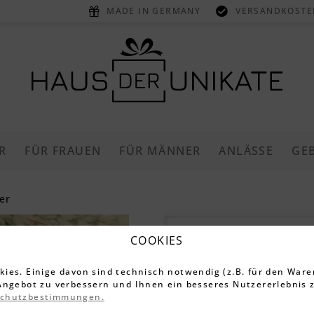
MADE IN GERMANY
VERSANDKOSTEN
R
FÜR FRAUEN
FÜR MÄNNER
ANLÄSSE
GE
er
Schlüssel
COOKIES
Kapselhebe
ies. Einige davon sind technisch notwendig (z.B. für den Ware
Gravur)
Angebot zu verbessern und Ihnen ein besseres Nutzererlebnis z
schutzbestimmungen.