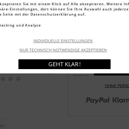
3.395 Bewe
kzeptieren Sie mit einem Klick auf Alle akzeptieren. Weitere I
phäre-Einstellungen, dort können Sie Ihre Auswahl auch jederze
9,99 €
ie Seite mit der Datenschutzerklärung auf.
13,99 €
inkl. MwSt.
zzgl. Versandkos
racking und Analyse
Artikel-Nr.:
000252011
Lieferzeit ca. 1-3 We
INDIVIDUELLE EINSTELLUNGEN
Garantierter Versand
Mo
NUR TECHNISCH NOTWENDIGE AKZEPTIEREN
GEHT KLAR !
OHNE PERS
en