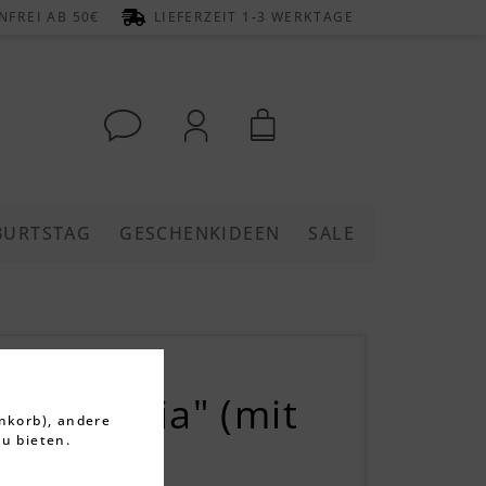
FREI AB 50€
LIEFERZEIT 1-3 WERKTAGE
BURTSTAG
GESCHENKIDEEN
SALE
anhänger
r "Andria" (mit
nkorb), andere
u bieten.