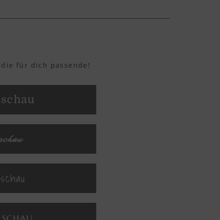
 die für dich passende!
rschau
rschau
rschau
rschau