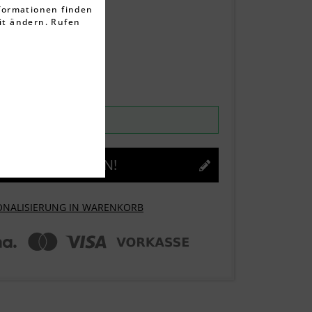
rtungen
nformationen finden
it ändern. Rufen
(4,00 € gespart)
ten
rktage
ntag, 10.08.2026
JETZT GESTALTEN!
ONALISIERUNG IN WARENKORB