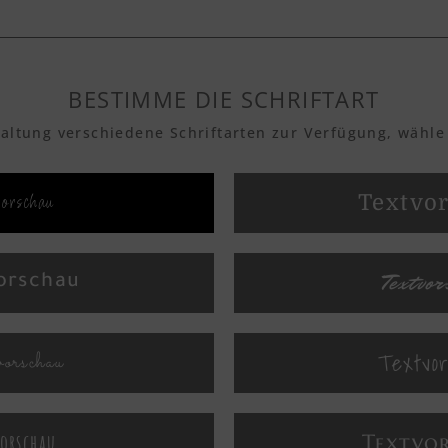
BESTIMME DIE SCHRIFTART
taltung verschiedene Schriftarten zur Verfügung, wähle
vorschau
Textvo
Textvo
orschau
Textvo
orschau
vorschau
Textvo