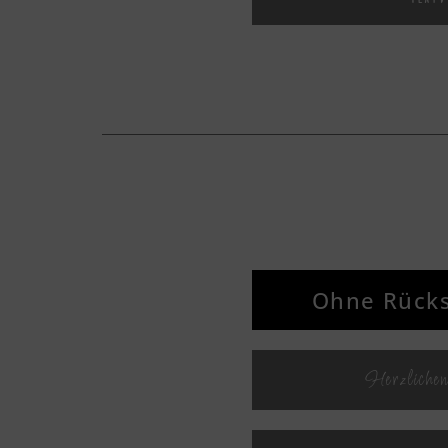
Text
Textv
Textv
Ohne Rücks
Textv
Herzlichen
Textv