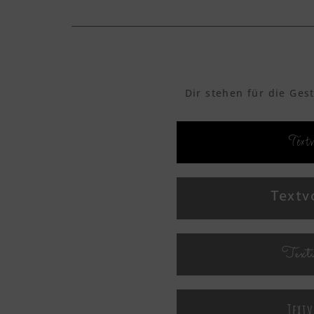
Dir stehen für die Ges
Text
Textv
Textv
Text