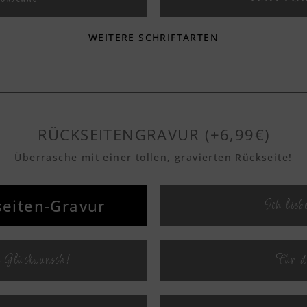
WEITERE SCHRIFTARTEN
Textvo
vorschau
orschau
Textvo
RÜCKSEITENGRAVUR (+6,99€)
Überrasche mit einer tollen, gravierten Rückseite!
orschau
Textvo
eiten-Gravur
Ich lieb
orschau
Textvo
 Glückwunsch!
Für d
orschau
Textvo