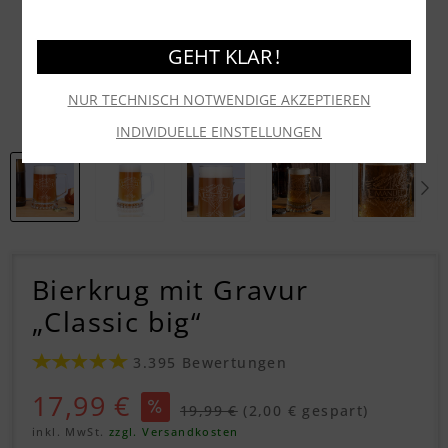
GEHT KLAR !
NUR TECHNISCH NOTWENDIGE AKZEPTIEREN
INDIVIDUELLE EINSTELLUNGEN
Bierkrug mit Gravur
„Classic big“
3.395 Bewertungen
17,99 €
19,99 €
(2,00 € gespart)
inkl. MwSt.
zzgl. Versandkosten