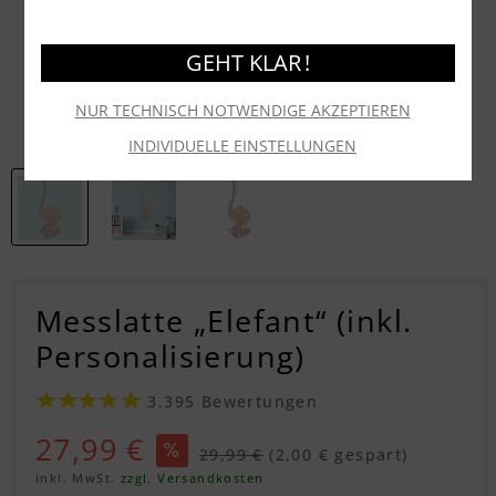
GEHT KLAR !
NUR TECHNISCH NOTWENDIGE AKZEPTIEREN
INDIVIDUELLE EINSTELLUNGEN
Messlatte „Elefant“ (inkl.
Personalisierung)
3.395 Bewertungen
27,99 €
29,99 €
(2,00 € gespart)
inkl. MwSt.
zzgl. Versandkosten