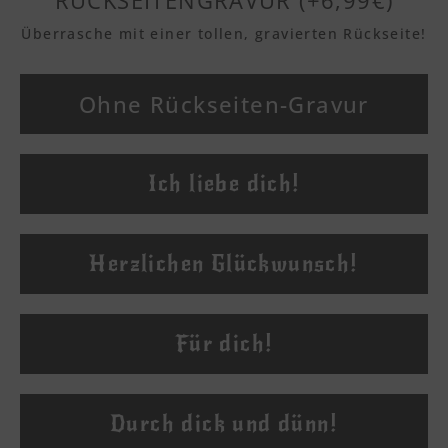
Überrasche mit einer tollen, gravierten Rückseite!
Textvorschau
Ohne Rückseiten-Gravur
Textvorschau
Ich liebe dich!
Textvorschau
Herzlichen Glückwunsch!
Textvorschau
Für dich!
Textvorschau
Durch dick und dünn!
Textvorschau