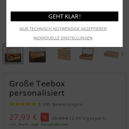
GEHT KLAR !
NUR TECHNISCH NOTWENDIGE AKZEPTIEREN
INDIVIDUELLE EINSTELLUNGEN
Große Teebox
personalisiert
3.395 Bewertungen
27,99 €
29,99 €
(2,00 € gespart)
inkl. MwSt.
zzgl. Versandkosten