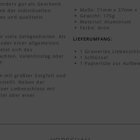
sonders gut als Geschenk
Maße: 71mm x 37mm x
nk der individuellen
Gewicht: 175g
nes und qualitativ
Material: Aluminium
Farbe: Grün
r viele Gelegenheiten. Als
LIEFERUMFANG:
 oder einer allgemeinen
etet sich das
1 Graviertes Liebesschl
achten, Valentinstag oder
1 Schlüssel
f!
1 Papiertüte zur Aufb
n mit größter Sorgfalt und
stellt. Neben der
uer Liebesschloss mit
tel oder einer