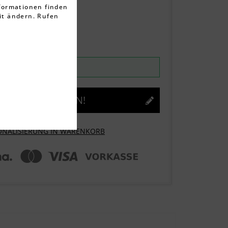
nformationen finden
it ändern. Rufen
ten
rktage
rgen, 07.08.2026
JETZT GESTALTEN!
ONALISIERUNG IN WARENKORB