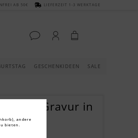
FREI AB 50€
LIEFERZEIT 1-3 WERKTAGE
BURTSTAG
GESCHENKIDEEN
SALE
oss mit Gravur in
nkorb), andere
u bieten.
rtungen