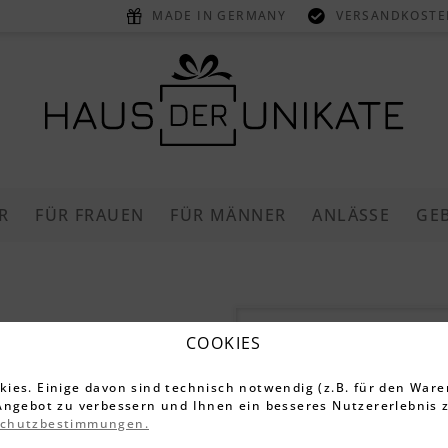
MADE IN GERMANY
VERSANDKOSTEN
R
FÜR FRAUEN
FÜR MÄNNER
ANLÄSSE
GE
Liebesschl
COOKIES
Grün
ies. Einige davon sind technisch notwendig (z.B. für den Ware
Angebot zu verbessern und Ihnen ein besseres Nutzererlebnis z
schutzbestimmungen.
3.395 Bewe