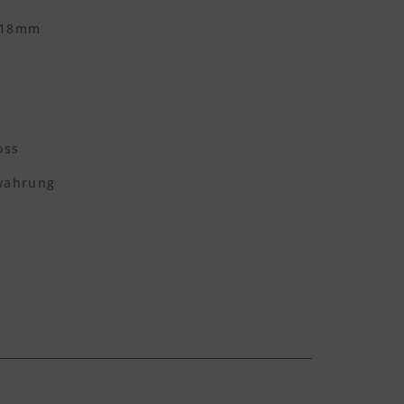
 18mm
oss
ewahrung