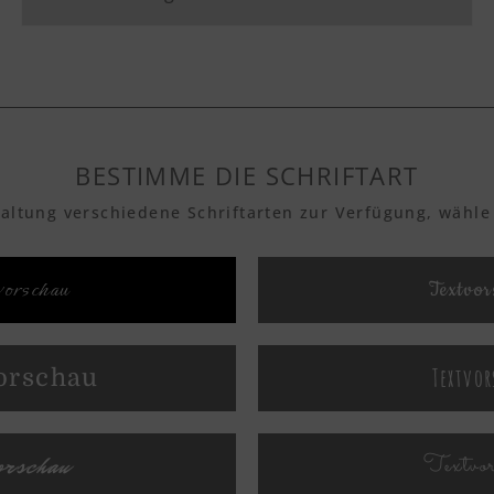
BESTIMME DIE SCHRIFTART
taltung verschiedene Schriftarten zur Verfügung, wähle
orschau
Textvor
Textvor
orschau
orschau
Textvo