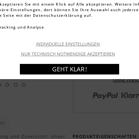
22,99 €
kzeptieren Sie mit einem Klick auf Alle akzeptieren. Weitere I
phäre-Einstellungen, dort können Sie Ihre Auswahl auch jederze
inkl. MwSt.
zzgl. Versandkos
ie Seite mit der Datenschutzerklärung auf.
Artikel-Nr.:
002003011
racking und Analyse
Lieferzeit ca. 1-3 We
Garantierter Versand
mo
INDIVIDUELLE EINSTELLUNGEN
NUR TECHNISCH NOTWENDIGE AKZEPTIEREN
GEHT KLAR !
OHNE PERS
en
nung und Zuversicht. Unser
PRODUKTEIGENSCHAFTEN: