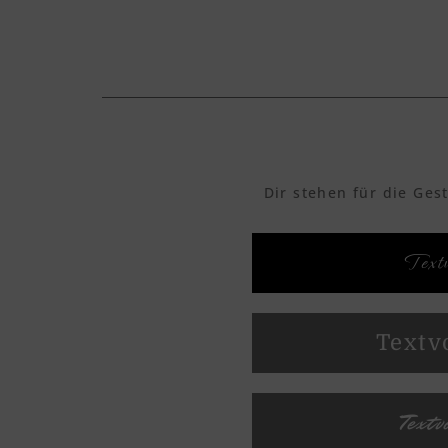
Dir stehen für die Ges
Textv
Textv
Textv