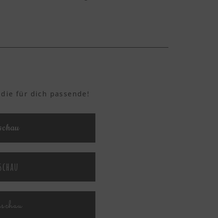
 die für dich passende!
schau
schau
rschau