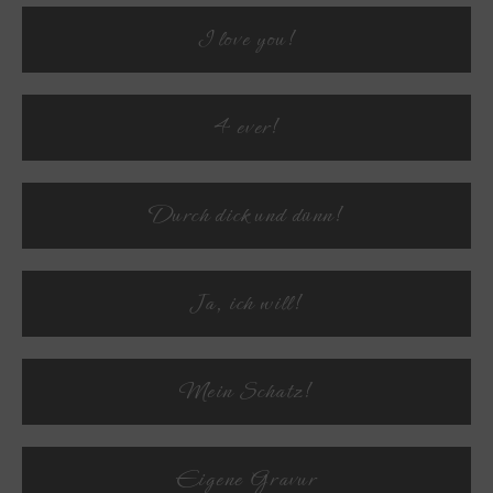
I love you!
Textvorschau
4 ever!
Textvorschau
Durch dick und dünn!
Textvorschau
Ja, ich will!
Textvorschau
Mein Schatz!
Textvorschau
Eigene Gravur