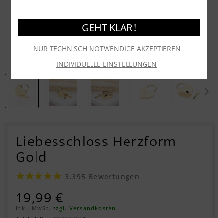
GEHT KLAR !
NUR TECHNISCH NOTWENDIGE AKZEPTIEREN
INDIVIDUELLE EINSTELLUNGEN
Liebesschloss Herzform
Gold
3.395 Bewertungen
19,99 €
inkl. MwSt.
zzgl. Versandkosten