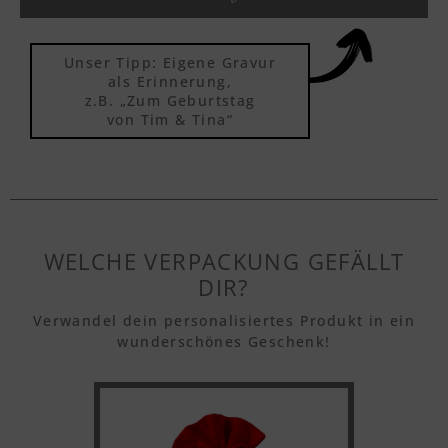
Textvorschau
Unser Tipp: Eigene Gravur
Textvorschau
als Erinnerung,
z.B. „Zum Geburtstag
von Tim & Tina“
Textvorschau
Textvorschau
WELCHE VERPACKUNG GEFÄLLT
DIR?
Verwandel dein personalisiertes Produkt in ein
Textvorschau
wunderschönes Geschenk!
Textvorschau