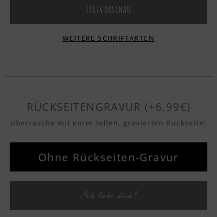
Textvorschau
WEITERE SCHRIFTARTEN
Textvorschau
Textvorschau
RÜCKSEITENGRAVUR (+6,99€)
Überrasche mit einer tollen, gravierten Rückseite!
Textvorschau
Ohne Rückseiten-Gravur
Textvorschau
Ich liebe dich!
Textvorschau