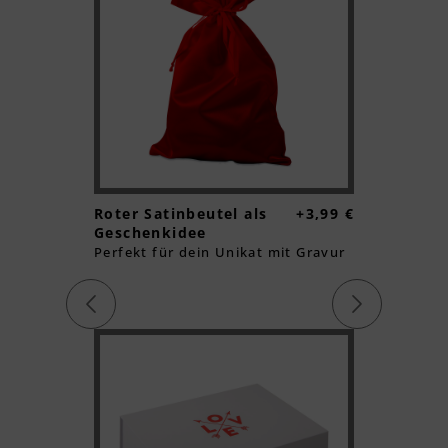
Textvorschau
Textvorschau
12,99 €
Textvorschau
+9,99 €
Roter Satinbeutel als
+3,99 €
Geschen
Geschenkidee
Love You
r dein
Perfekt für dein Unikat mit Gravur
Liebevoll
Textvorschau
Geschenk