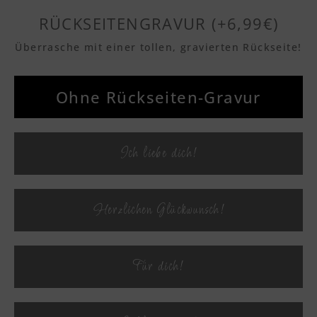
RÜCKSEITENGRAVUR (+6,99€)
Überrasche mit einer tollen, gravierten Rückseite!
Textvorschau
Ohne Rückseiten-Gravur
Textvorschau
Ich liebe dich!
Textvorschau
Herzlichen Glückwunsch!
Textvorschau
Für dich!
Textvorschau