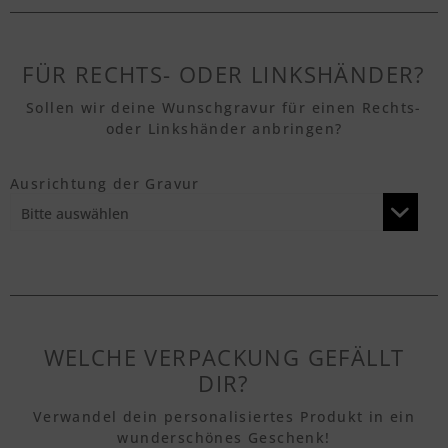
Textvorschau
FÜR RECHTS- ODER LINKSHÄNDER?
Sollen wir deine Wunschgravur für einen Rechts-
oder Linkshänder anbringen?
Textvorschau
Ausrichtung der Gravur
Textvorschau
Textvorschau
WELCHE VERPACKUNG GEFÄLLT
Textvorschau
DIR?
Verwandel dein personalisiertes Produkt in ein
wunderschönes Geschenk!