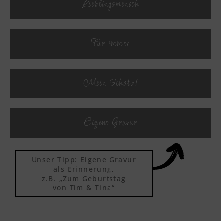
Lieblingsmensch
Textvorschau
Für immer
Textvorschau
Mein Schatz!
Textvorschau
Eigene Gravur
Textvorschau
Unser Tipp: Eigene Gravur
Textvorschau
als Erinnerung,
z.B. „Zum Geburtstag
von Tim & Tina“
Textvorschau