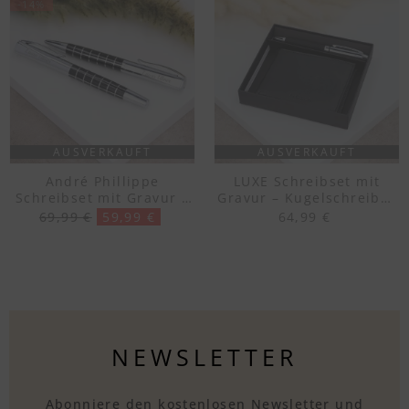
-14%
AUSVERKAUFT
AUSVERKAUFT
André Phillippe
LUXE Schreibset mit
Schreibset mit Gravur –
Gravur – Kugelschreiber
Kugelschreiber und
und Geldbörse
69,99 €
59,99 €
64,99 €
Rollerball
NEWSLETTER
Abonniere den kostenlosen Newsletter und