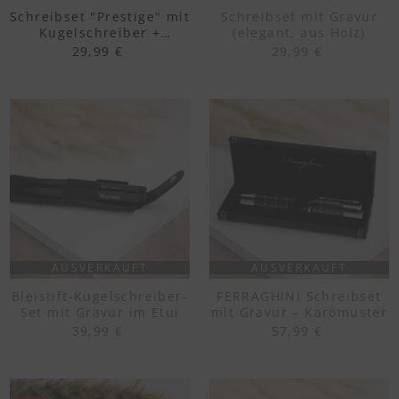
Schreibset "Prestige" mit
Schreibset mit Gravur
Kugelschreiber +
(elegant, aus Holz)
Rollerball
29,99 €
29,99 €
AUSVERKAUFT
AUSVERKAUFT
Bleistift-Kugelschreiber-
FERRAGHINI Schreibset
Set mit Gravur im Etui
mit Gravur – Karomuster
39,99 €
57,99 €