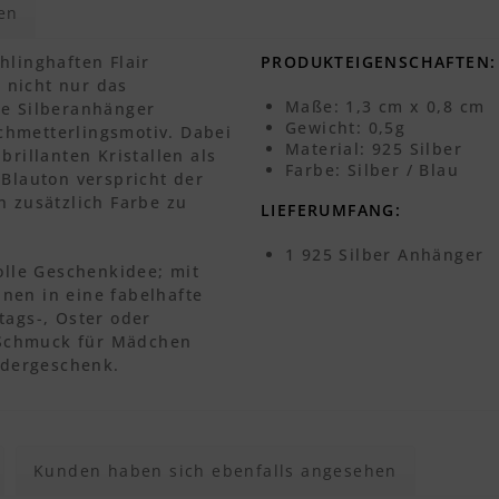
en
hlinghaften Flair
PRODUKTEIGENSCHAFTEN:
 nicht nur das
Maße: 1,3 cm x 0,8 cm
ge Silberanhänger
Gewicht: 0,5g
chmetterlingsmotiv. Dabei
Material: 925 Silber
brillanten Kristallen als
Farbe: Silber / Blau
 Blauton verspricht der
n zusätzlich Farbe zu
LIEFERUMFANG:
1 925 Silber Anhänger
olle Geschenkidee; mit
nen in eine fabelhafte
tags-, Oster oder
 Schmuck für Mädchen
indergeschenk.
Kunden haben sich ebenfalls angesehen