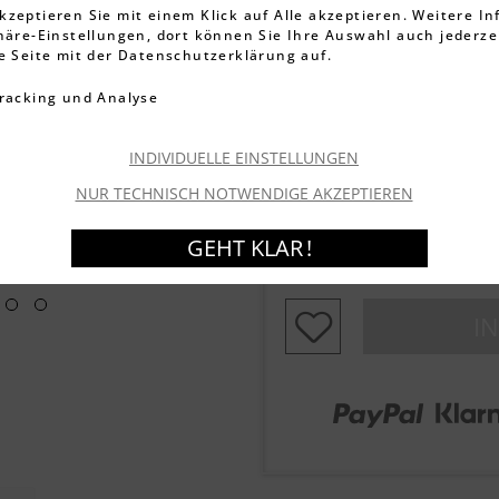
Zirkonia in
kzeptieren Sie mit einem Klick auf Alle akzeptieren. Weitere I
phäre-Einstellungen, dort können Sie Ihre Auswahl auch jederze
ie Seite mit der Datenschutzerklärung auf.
3.395 Bewe
racking und Analyse
14,99 €
24,99
inkl. MwSt.
zzgl. Versandkos
INDIVIDUELLE EINSTELLUNGEN
Artikel-Nr.:
0015267051
NUR TECHNISCH NOTWENDIGE AKZEPTIEREN
Lieferzeit 1-3 Werkta
GEHT KLAR !
Zubehör
I