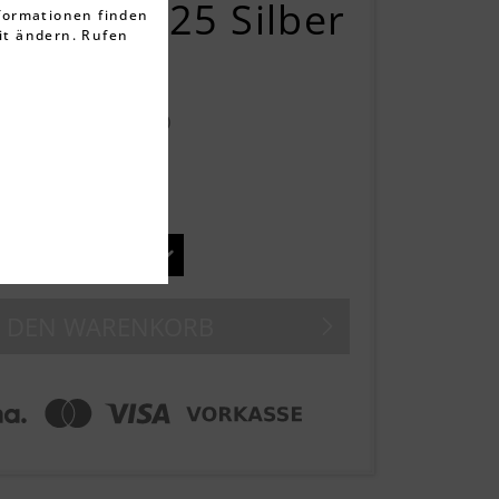
 blau – 925 Silber
nformationen finden
it ändern. Rufen
rtungen
 €
(10,00 € gespart)
ten
ge
N DEN
WARENKORB