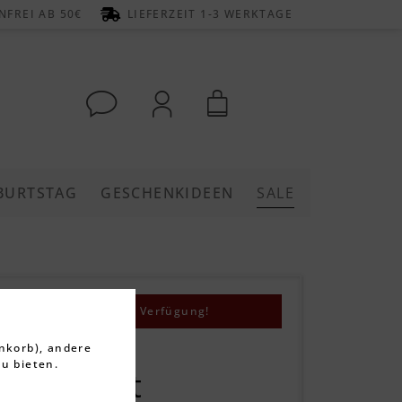
FREI AB 50€
LIEFERZEIT 1-3 WERKTAGE
BURTSTAG
GESCHENKIDEEN
SALE
steht derzeit nicht zur Verfügung!
änger
nkorb), andere
u bieten.
ling“ mit