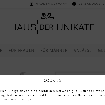
MADE IN GERMANY
VERSANDKOSTEN
ER
FÜR FRAUEN
FÜR MÄNNER
ANLÄSSE
GE
COOKIES
Dieser Artikel 
Kinderanh
ies. Einige davon sind technisch notwendig (z.B. für den Ware
Angebot zu verbessern und Ihnen ein besseres Nutzererlebnis z
„Schmetter
schutzbestimmungen.