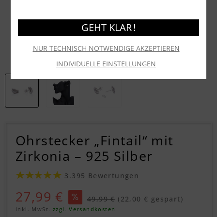
GEHT KLAR !
NUR TECHNISCH NOTWENDIGE AKZEPTIEREN
INDIVIDUELLE EINSTELLUNGEN
Ohrstecker „Fintail“ mit
Zirkonia – 925 Silber
3.395 Bewertungen
27,99 €
49,99 €
(22,00 € gespart)
inkl. MwSt.
zzgl. Versandkosten