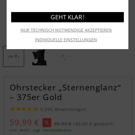
GEHT KLAR !
NUR TECHNISCH NOTWENDIGE AKZEPTIEREN
INDIVIDUELLE EINSTELLUNGEN
Ohrstecker „Sternenglanz“
– 375er Gold
3.395 Bewertungen
59,99 €
99,99 €
(40,00 € gespart)
inkl. MwSt.
zzgl. Versandkosten