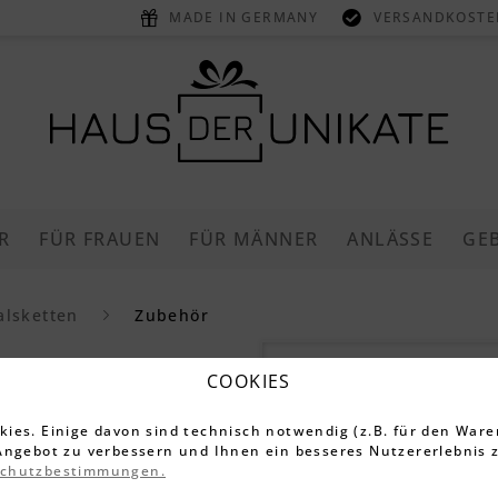
MADE IN GERMANY
VERSANDKOSTEN
R
FÜR FRAUEN
FÜR MÄNNER
ANLÄSSE
GE
alsketten
Zubehör
Halskette 
COOKIES
ies. Einige davon sind technisch notwendig (z.B. für den Ware
3.395 Bewe
Angebot zu verbessern und Ihnen ein besseres Nutzererlebnis z
17,99 €
schutzbestimmungen.