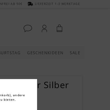
FREI AB 50€
LIEFERZEIT 1-3 WERKTAGE
BURTSTAG
GESCHENKIDEEN
SALE
aus 925er Silber
nkorb), andere
rtungen
u bieten.