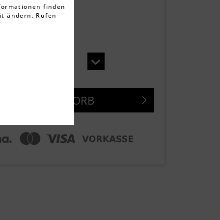
ten
nformationen finden
it ändern. Rufen
ge
N DEN
WARENKORB