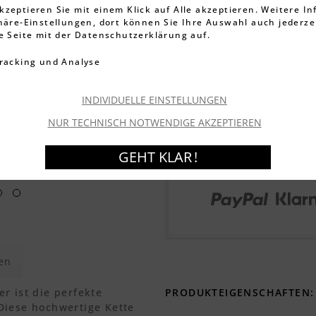
inkl. MwSt.
zzgl. Versandkos
kzeptieren Sie mit einem Klick auf Alle akzeptieren. Weitere I
Artikel-Nr.:
107043
phäre-Einstellungen, dort können Sie Ihre Auswahl auch jederze
ie Seite mit der Datenschutzerklärung auf.
Lieferzeit 1-3 Werkta
racking und Analyse
Länge:
INDIVIDUELLE EINSTELLUNGEN
NUR TECHNISCH NOTWENDIGE AKZEPTIEREN
I
GEHT KLAR !
en
r ist die perfekte
PRODUKTEIGENSCHAFTEN:
Diese hochwertige Kette