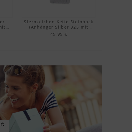
ier
Sternzeichen Kette Steinbock
Sternzeic
mit
(Anhänger Silber 925 mit
(Anhänge
Gravur)
49,99 €
f: