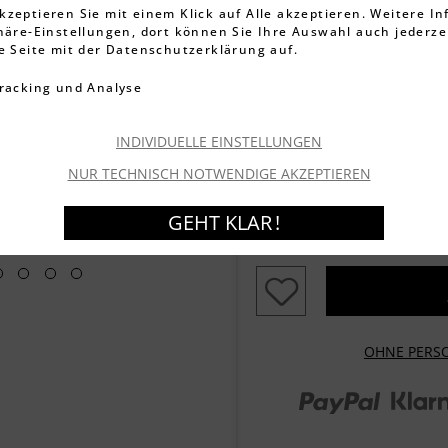
3.395 Bewe
kzeptieren Sie mit einem Klick auf Alle akzeptieren. Weitere I
phäre-Einstellungen, dort können Sie Ihre Auswahl auch jederze
49,99 €
ie Seite mit der Datenschutzerklärung auf.
inkl. MwSt.
zzgl. Versandkos
racking und Analyse
Artikel-Nr.:
001588051-03
Lieferzeit ca. 1-3 We
INDIVIDUELLE EINSTELLUNGEN
Garantierter Versand
Mo
NUR TECHNISCH NOTWENDIGE AKZEPTIEREN
GEHT KLAR !
Zubehör
OHNE PERS