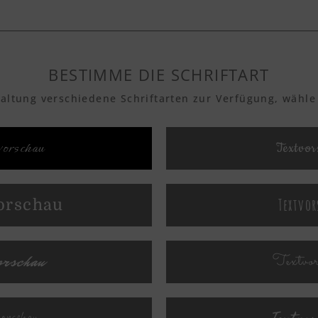
BESTIMME DIE SCHRIFTART
taltung verschiedene Schriftarten zur Verfügung, wähle
orschau
Textvor
Textvor
orschau
orschau
Textvo