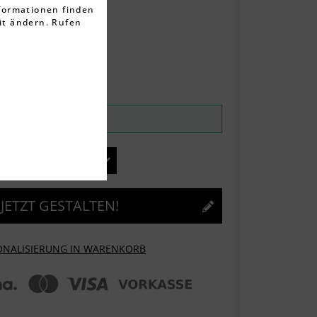
rtungen
nformationen finden
it ändern. Rufen
ten
rktage
ntag, 10.08.2026
JETZT GESTALTEN!
ONALISIERUNG IN WARENKORB