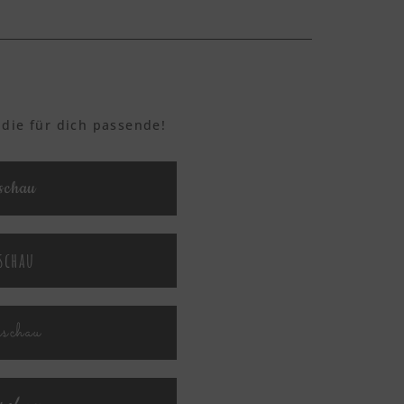
 die für dich passende!
schau
schau
rschau