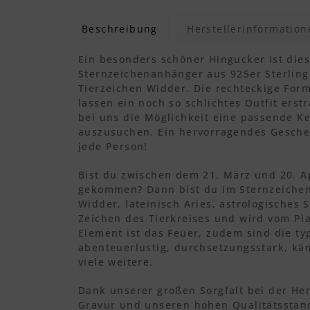
Beschreibung
Herstellerinformation
Ein besonders schöner Hingucker ist dies
Sternzeichenanhänger aus 925er Sterling
Tierzeichen Widder. Die rechteckige For
lassen ein noch so schlichtes Outfit ers
bei uns die Möglichkeit eine passende Ke
auszusuchen. Ein hervorragendes Gesche
jede Person!
Bist du zwischen dem 21. März und 20. Ap
gekommen? Dann bist du im Sternzeichen
Widder, lateinisch Aries, astrologisches 
Zeichen des Tierkreises und wird vom Pla
Element ist das Feuer, zudem sind die ty
abenteuerlustig, durchsetzungsstark, kä
viele weitere.
Dank unserer großen Sorgfalt bei der He
Gravur und unseren hohen Qualitätsstand