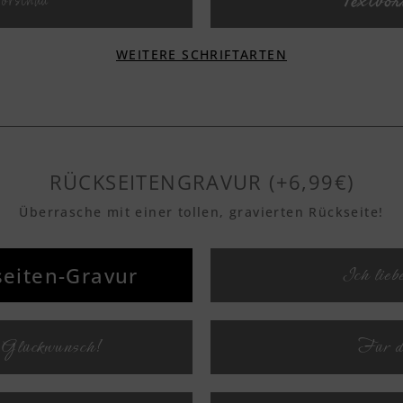
Textvo
vorschau
WEITERE SCHRIFTARTEN
orschau
Textvo
orschau
Textvo
RÜCKSEITENGRAVUR (+6,99€)
orschau
Überrasche mit einer tollen, gravierten Rückseite!
Textvo
eiten-Gravur
Ich lieb
orschau
Textvo
 Glückwunsch!
Für d
orschau
Textvo