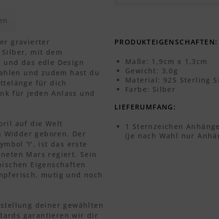
en
er gravierter
PRODUKTEIGENSCHAFTEN:
 Silber, mit dem
Maße: 1,9cm x 1,3cm
m und das edle Design
Gewicht: 3,0g
trahlen und zudem hast du
Material: 925 Sterling S
ttelänge für dich
Farbe: Silber
nk für jeden Anlass und
LIEFERUMFANG:
ril auf die Welt
1 Sternzeichen Anhänge
 Widder geboren. Der
(je nach Wahl nur Anhän
Symbol ♈, ist das erste
neten Mars regiert. Sein
pischen Eigenschaften
mpferisch, mutig und noch
rstellung deiner gewählten
ards garantieren wir dir