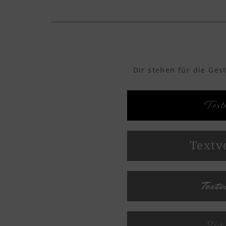
Dir stehen für die Ges
Textv
Textv
Textv