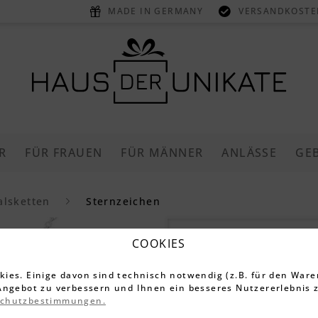
MADE IN GERMANY
VERSANDKOSTEN
R
FÜR FRAUEN
FÜR MÄNNER
ANLÄSSE
GE
alsketten
Sternzeichen
Sternzeich
COOKIES
(Anhänger 
ies. Einige davon sind technisch notwendig (z.B. für den Ware
Gravur)
Angebot zu verbessern und Ihnen ein besseres Nutzererlebnis z
schutzbestimmungen.