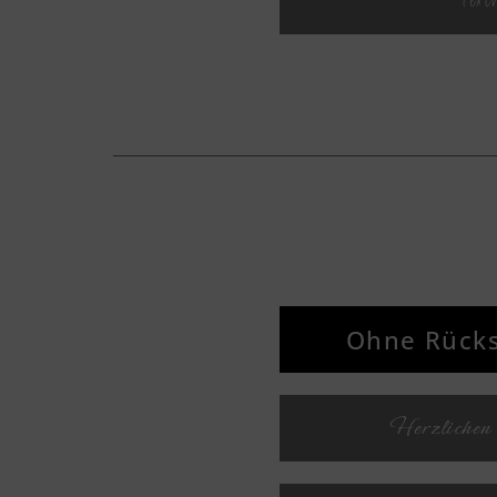
Text
Textv
Textv
Textv
Ohne Rücks
Textv
Herzlichen
Textv