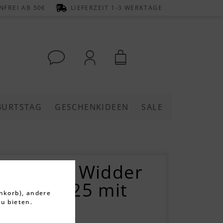
FREI AB 50€
LIEFERZEIT 1-3 WERKTAGE
BURTSTAG
GESCHENKIDEEN
SALE
en Kette Widder
Silber 925 mit
nkorb), andere
u bieten.