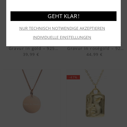
GEHT KLAR !
NUR TECHNISCH NOTWENDIGE AKZEPTIEREN
INDIVIDUELLE EINSTELLUNGEN
Anhänger „Heart“ mit
Anhänger „Vintage“ mit
Gravur in gold – 925
Gravur in roségold – 925
Silber vergoldet
Silber vergoldet
39,99 €
44,99 €
-47%