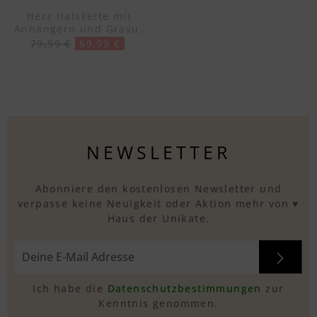
Herz Halskette mit
Anhängern und Gravur
in gold – 925 Silber
79,99 €
69,99 €
vergoldet
NEWSLETTER
Abonniere den kostenlosen Newsletter und
verpasse keine Neuigkeit oder Aktion mehr von ♥
Haus der Unikate.
Ich habe die
Datenschutzbestimmungen
zur
Kenntnis genommen.