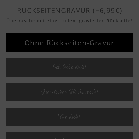
RÜCKSEITENGRAVUR (+6,99€)
Überrasche mit einer tollen, gravierten Rückseite!
Textvorschau
Ohne Rückseiten-Gravur
Textvorschau
Ich liebe dich!
Textvorschau
Herzlichen Glückwunsch!
Textvorschau
Für dich!
Textvorschau