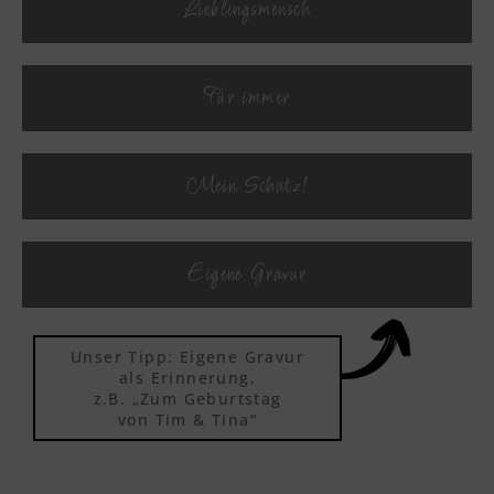
Lieblingsmensch
Textvorschau
Für immer
Textvorschau
Mein Schatz!
Textvorschau
Eigene Gravur
Textvorschau
Unser Tipp: Eigene Gravur
Textvorschau
als Erinnerung,
z.B. „Zum Geburtstag
von Tim & Tina“
Textvorschau