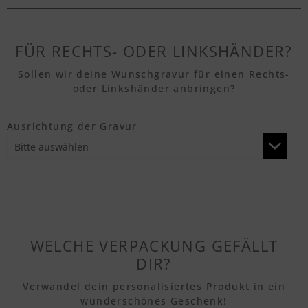
Textvorschau
FÜR RECHTS- ODER LINKSHÄNDER?
Sollen wir deine Wunschgravur für einen Rechts-
oder Linkshänder anbringen?
Textvorschau
Ausrichtung der Gravur
Textvorschau
Textvorschau
WELCHE VERPACKUNG GEFÄLLT
Textvorschau
DIR?
Verwandel dein personalisiertes Produkt in ein
wunderschönes Geschenk!