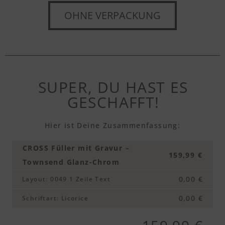
Textvorschau
OHNE VERPACKUNG
Textvorschau
SUPER, DU HAST ES
Textvorschau
GESCHAFFT!
Hier ist Deine Zusammenfassung:
Textvorschau
CROSS Füller mit Gravur –
159,99 €
Townsend Glanz-Chrom
Textvorschau
0,00 €
Layout
:
0049 1 Zeile Text
0,00 €
Schriftart
:
Licorice
Textvorschau