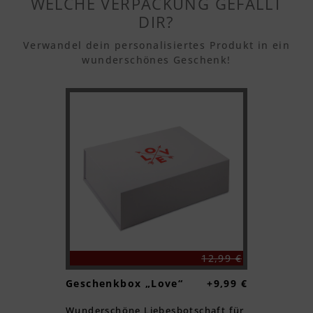
WELCHE VERPACKUNG GEFÄLLT
DIR?
Textvorschau
Verwandel dein personalisiertes Produkt in ein
wunderschönes Geschenk!
Textvorschau
Textvorschau
Textvorschau
Textvorschau
12,99 €
Geschenkbox „Love“
+9,99 €
Textvorschau
Wunderschöne Liebesbotschaft für