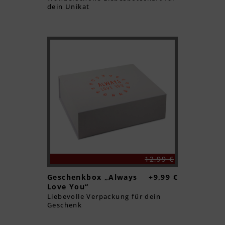
dein Unikat
Textvorschau
Textvorschau
Textvorschau
Textvorschau
12,99 €
Geschenkbox „Always
+9,99 €
Love You“
Textvorschau
Liebevolle Verpackung für dein
Geschenk