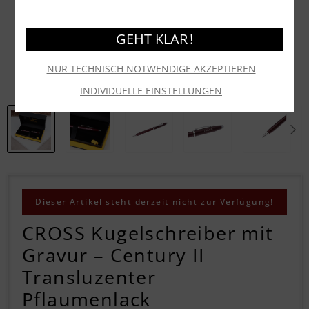
GEHT KLAR !
NUR TECHNISCH NOTWENDIGE AKZEPTIEREN
INDIVIDUELLE EINSTELLUNGEN
Dieser Artikel steht derzeit nicht zur Verfügung!
CROSS Kugelschreiber mit
Gravur – Century II
Transluzenter
Pflaumenlack