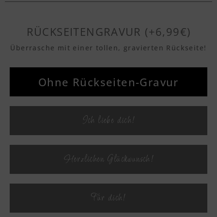
Textvorschau
RÜCKSEITENGRAVUR (+6,99€)
Überrasche mit einer tollen, gravierten Rückseite!
Textvorschau
Ohne Rückseiten-Gravur
Textvorschau
Ich liebe dich!
Textvorschau
Herzlichen Glückwunsch!
Textvorschau
Für dich!
Textvorschau