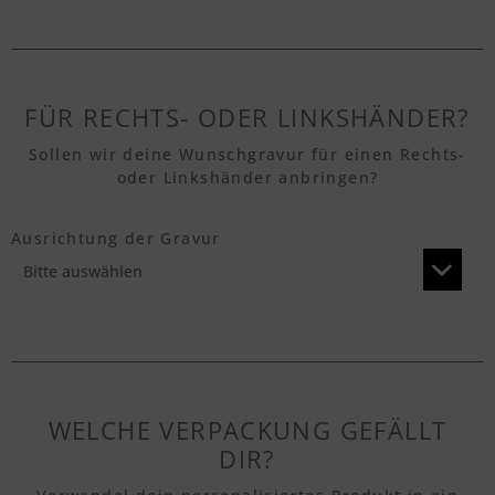
Textvorschau
Textvorschau
FÜR RECHTS- ODER LINKSHÄNDER?
Sollen wir deine Wunschgravur für einen Rechts-
oder Linkshänder anbringen?
Textvorschau
Ausrichtung der Gravur
Textvorschau
Textvorschau
WELCHE VERPACKUNG GEFÄLLT
Textvorschau
DIR?