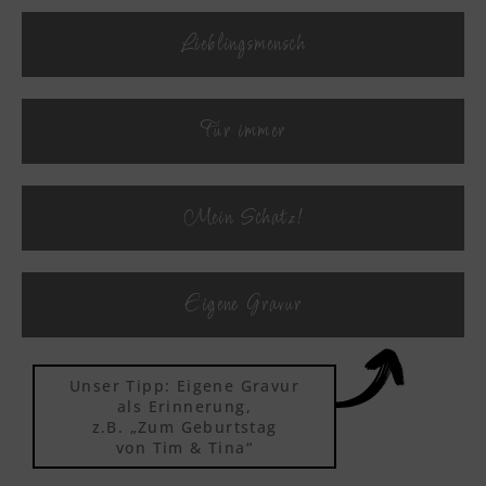
Lieblingsmensch
Textvorschau
Für immer
Textvorschau
Mein Schatz!
Textvorschau
Eigene Gravur
Textvorschau
Unser Tipp: Eigene Gravur
Textvorschau
als Erinnerung,
z.B. „Zum Geburtstag
von Tim & Tina“