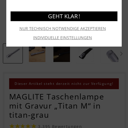
GEHT KLAR !
NUR TECHNISCH NOTWENDIGE AKZEPTIEREN
INDIVIDUELLE EINSTELLUNGEN
Dieser Artikel steht derzeit nicht zur Verfügung!
MAGLITE Taschenlampe
mit Gravur „Titan M“ in
titan-grau
3.395 Bewertungen