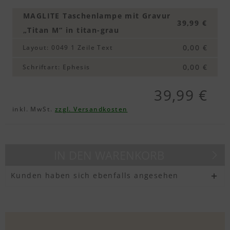
Textvorschau
MAGLITE Taschenlampe mit Gravur
39,99 €
„Titan M“ in titan-grau
0,00 €
Layout
:
0049 1 Zeile Text
Textvorschau
0,00 €
Schriftart
:
Ephesis
39,99 €
Textvorschau
inkl. MwSt.
zzgl. Versandkosten
Textvorschau
IN DEN
WARENKORB
Kunden haben sich ebenfalls angesehen
Textvorschau
Textvorschau