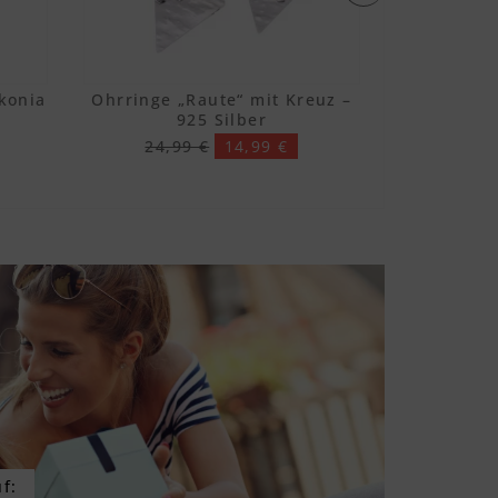
rkonia
Ohrringe „Raute“ mit Kreuz –
Männe
925 Silber
Kreuzmus
24,99 €
14,99 €
29,9
f: