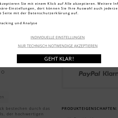
37,99 €
kzeptieren Sie mit einem Klick auf Alle akzeptieren. Weitere I
49,99
phäre-Einstellungen, dort können Sie Ihre Auswahl auch jederze
inkl. MwSt.
zzgl. Versandkos
ie Seite mit der Datenschutzerklärung auf.
Artikel-Nr.:
002313011
racking und Analyse
Verfügbar, Lieferzeit
Garantierter Versand
mo
INDIVIDUELLE EINSTELLUNGEN
NUR TECHNISCH NOTWENDIGE AKZEPTIEREN
I
GEHT KLAR !
en
ck bestechen durch das
PRODUKTEIGENSCHAFTEN:
ls, der hochwertigen