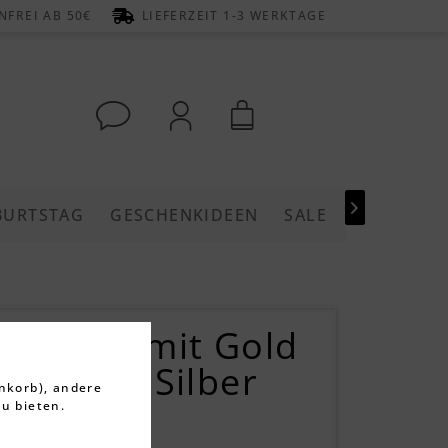
FREI AB 50€
LIEFERZEIT 1-3 WERKTAGE

BURTSTAG
GESCHENKIDEEN
SALE
Leaves“ mit Gold
ia – 925 Silber
nkorb), andere
u bieten.
rtungen