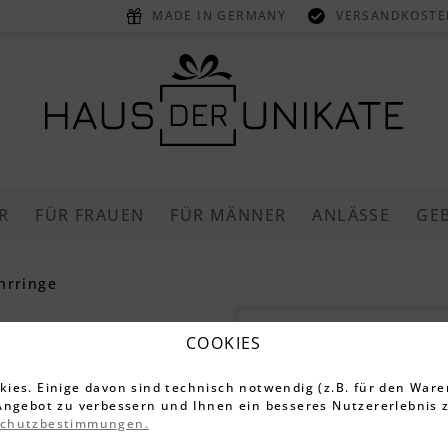
MADE IN GERMANY
VERSANDKOSTEN
R
FÜR FRAUEN
FÜR MÄNNER
ANLÄSSE
GE
hrringe
Ohrringe „
COOKIES
und Zirkon
ies. Einige davon sind technisch notwendig (z.B. für den Ware
Angebot zu verbessern und Ihnen ein besseres Nutzererlebnis z
schutzbestimmungen.
3.395 Bewe