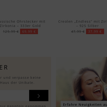
assische Ohrstecker mit
Creolen „Endless“ mit Zi
Zirkonia – 333er Gold
– 925 Silber
129,99 €
69,99 €
47,99 €
37,99 €
ER
r und verpasse keine
 Haus der Unikate.
Erfahre Neuigkeiten au
zur Kenntnis genommen.