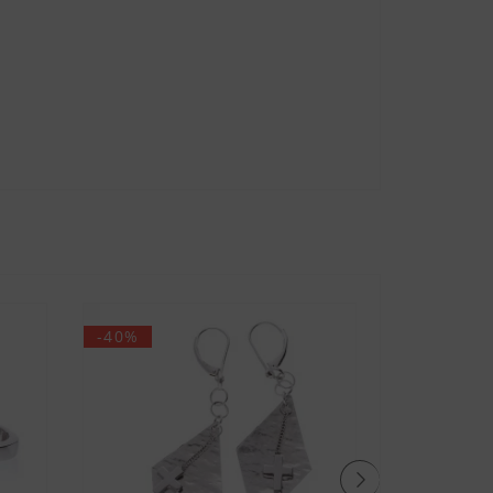
-40%
-33%