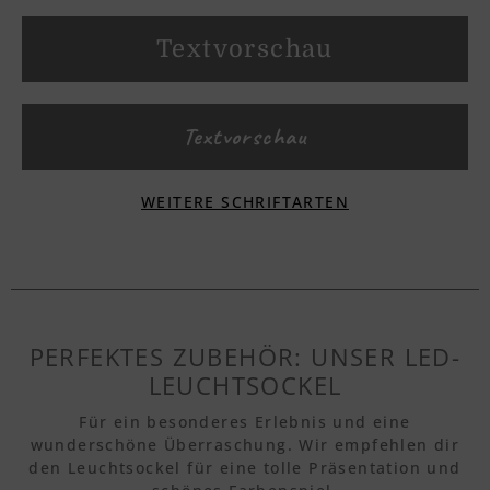
Textvorschau
Textvorschau
WEITERE SCHRIFTARTEN
Textvorschau
Textvorschau
PERFEKTES ZUBEHÖR: UNSER LED-
LEUCHTSOCKEL
Textvorschau
Für ein besonderes Erlebnis und eine
wunderschöne Überraschung. Wir empfehlen dir
den Leuchtsockel für eine tolle Präsentation und
Textvorschau