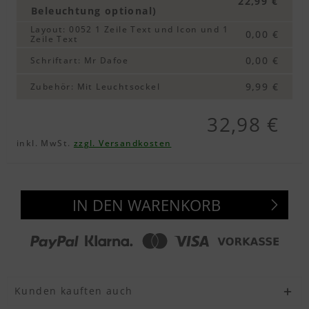
22,99 €
Beleuchtung optional)
Textvorschau
Layout
:
0052 1 Zeile Text und Icon und 1
0,00 €
Zeile Text
0,00 €
Schriftart
:
Mr Dafoe
Textvorschau
9,99 €
Zubehör
:
Mit Leuchtsockel
32,98 €
Textvorschau
inkl. MwSt.
zzgl. Versandkosten
Textvorschau
IN DEN WARENKORB
Textvorschau
Kunden kauften auch
Textvorschau