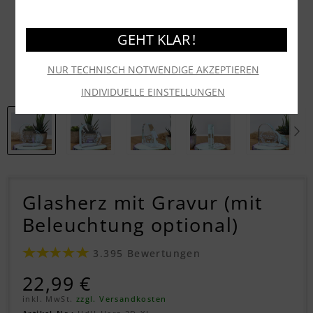
GEHT KLAR !
NUR TECHNISCH NOTWENDIGE AKZEPTIEREN
INDIVIDUELLE EINSTELLUNGEN
Glasherz mit Gravur (mit
Beleuchtung optional)
3.395 Bewertungen
22,99 €
inkl. MwSt.
zzgl. Versandkosten