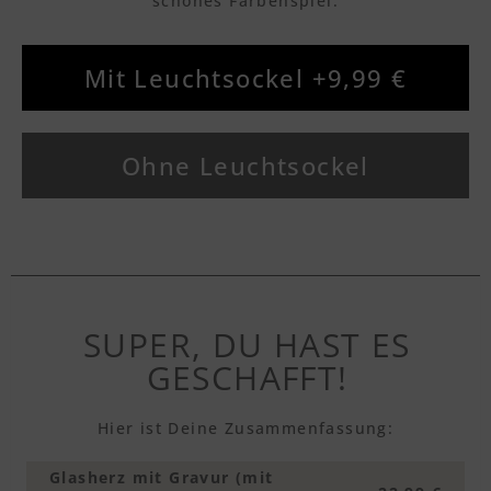
schönes Farbenspiel.
Mit Leuchtsockel +9,99 €
Textvorschau
Ohne Leuchtsockel
Textvorschau
Textvorschau
SUPER, DU HAST ES
Textvorschau
GESCHAFFT!
Textvorschau
Hier ist Deine Zusammenfassung:
Glasherz mit Gravur (mit