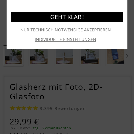
GEHT KLAR !
NUR TECHNISCH NOTWENDIGE AKZEPTIEREN
INDIVIDUELLE EINSTELLUNGEN
Glasherz mit Foto, 2D-
Glasfoto
3.395 Bewertungen
29,99 €
inkl. MwSt.
zzgl. Versandkosten