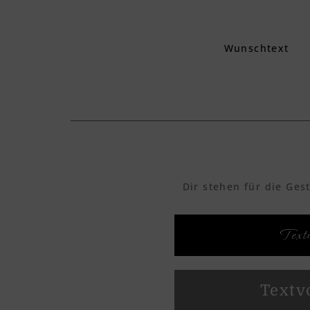
Wunschtext
Dir stehen für die Ges
Textv
Textv