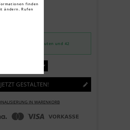
nformationen finden
it ändern. Rufen
ten
rktage
ute, 07.08.2026
von
6 Stunden, 32 Minuten und 42
dere Produkte.
JETZT GESTALTEN!
ONALISIERUNG IN WARENKORB