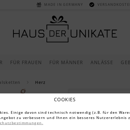
MADE IN GERMANY
VERSANDKOSTEN
R
FÜR FRAUEN
FÜR MÄNNER
ANLÄSSE
GE
alsketten
Herz
Herz Anhä
COOKIES
in roségol
ies. Einige davon sind technisch notwendig (z.B. für den Ware
Angebot zu verbessern und Ihnen ein besseres Nutzererlebnis z
schutzbestimmungen.
3.395 Bewe