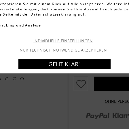
29,99 €
kzeptieren Sie mit einem Klick auf Alle akzeptieren. Weitere I
phäre-Einstellungen, dort können Sie Ihre Auswahl auch jederze
inkl. MwSt.
zzgl. Versandkos
ie Seite mit der Datenschutzerklärung auf.
Artikel-Nr.:
001510011
racking und Analyse
Lieferzeit ca. 1-3 We
Garantierter Versand
he
INDIVIDUELLE EINSTELLUNGEN
Bestellen Sie innerhalb 
Sekunden
dieses und an
NUR TECHNISCH NOTWENDIGE AKZEPTIEREN
GEHT KLAR !
Zubehör
OHNE PERS