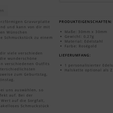
en
erzförmigen Gravurplatte
PRODUKTEIGENSCHAFTEN:
rend und kann von dir mit
Maße: 30mm x 30mm
inen Wünschen
Gewicht: 0,27g
lle Schmuckstück zu einem
Material: Edelstahl
Farbe: Roségold
dir viele verschieden
LIEFERUMFANG:
e die wunderschöne
len verschiedenen Outfits
1 personalisierter Edel
terschiedlichsten
Halskette optional als 
lsweise zum Geburtstag,
tinstag.
bei uns auswählen, so
fekt auf. Bei der
Wert auf die Sorgfalt,
makelloses Schmuckstück