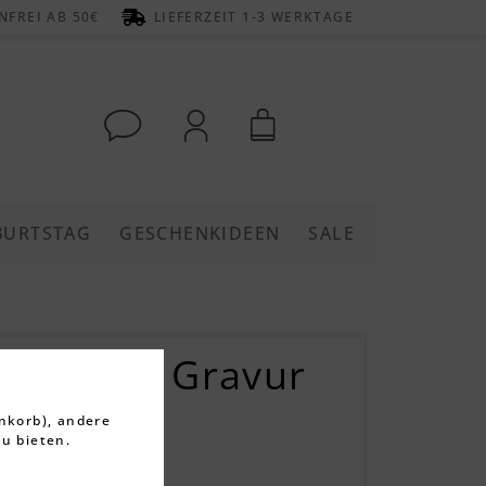
FREI AB 50€
LIEFERZEIT 1-3 WERKTAGE
BURTSTAG
GESCHENKIDEEN
SALE
nger mit Gravur
d
nkorb), andere
u bieten.
rtungen