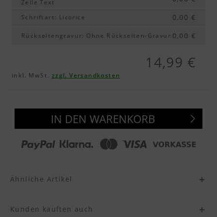
Zeile Text
Textvorschau
0,00 €
Schriftart
:
Licorice
0,00 €
Rückseitengravur
:
Ohne Rückseiten-Gravur
Textvorschau
14,99 €
inkl. MwSt.
zzgl. Versandkosten
Textvorschau
IN DEN WARENKORB
Textvorschau
Ähnliche Artikel
Kunden kauften auch