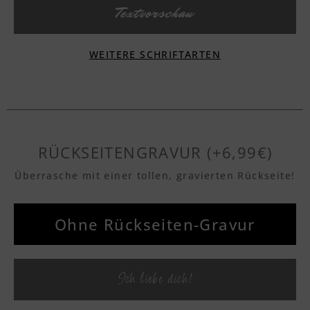
Textvorschau
WEITERE SCHRIFTARTEN
Textvorschau
Textvorschau
RÜCKSEITENGRAVUR (+6,99€)
Überrasche mit einer tollen, gravierten Rückseite!
Textvorschau
Ohne Rückseiten-Gravur
Textvorschau
Ich liebe dich!
Textvorschau