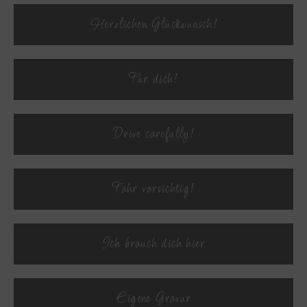
Herzlichen Glückwunsch!
Textvorschau
Für dich!
Textvorschau
Drive carefully!
Textvorschau
Fahr vorsichtig!
Textvorschau
Ich brauch dich hier
Textvorschau
Eigene Gravur