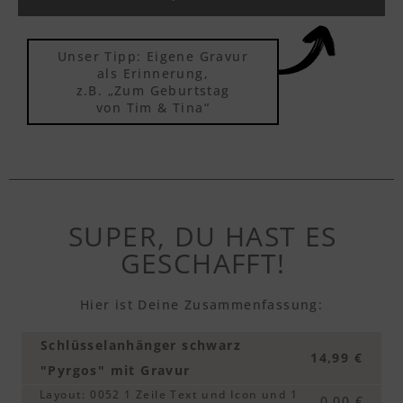
Textvorschau
Unser Tipp: Eigene Gravur
Textvorschau
als Erinnerung,
z.B. „Zum Geburtstag
von Tim & Tina“
Textvorschau
Textvorschau
SUPER, DU HAST ES
GESCHAFFT!
Textvorschau
Hier ist Deine Zusammenfassung:
Schlüsselanhänger schwarz
14,99 €
Textvorschau
"Pyrgos" mit Gravur
Layout
:
0052 1 Zeile Text und Icon und 1
0,00 €