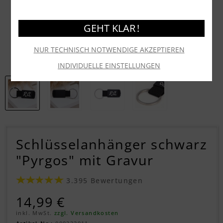
GEHT KLAR !
NUR TECHNISCH NOTWENDIGE AKZEPTIEREN
INDIVIDUELLE EINSTELLUNGEN
Schlüsselanhänger schwarz
"Pyrgos" mit Gravur
3.395 Bewertungen
14,99 €
inkl. MwSt.
zzgl. Versandkosten