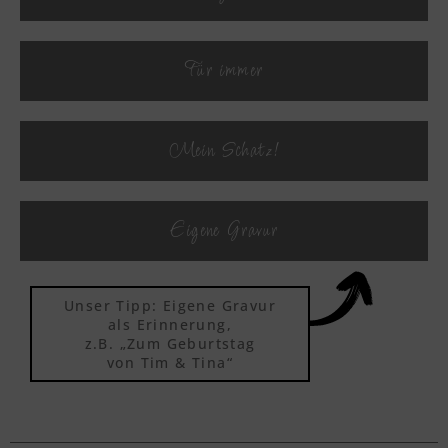
Textvorschau
Für immer
Textvorschau
Mein Schatz!
Textvorschau
Eigene Gravur
Textvorschau
Unser Tipp: Eigene Gravur
Textvorschau
als Erinnerung,
z.B. „Zum Geburtstag
von Tim & Tina“
Textvorschau