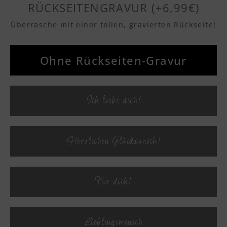
RÜCKSEITENGRAVUR (+6,99€)
Überrasche mit einer tollen, gravierten Rückseite!
Textvorschau
Ohne Rückseiten-Gravur
Textvorschau
Ich liebe dich!
Textvorschau
Herzlichen Glückwunsch!
Textvorschau
Für dich!
Textvorschau
Lieblingsmensch