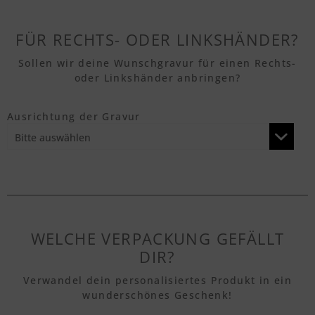
Textvorschau
FÜR RECHTS- ODER LINKSHÄNDER?
Sollen wir deine Wunschgravur für einen Rechts-
oder Linkshänder anbringen?
Textvorschau
Ausrichtung der Gravur
Textvorschau
Textvorschau
WELCHE VERPACKUNG GEFÄLLT
Textvorschau
DIR?
Verwandel dein personalisiertes Produkt in ein
wunderschönes Geschenk!
Textvorschau