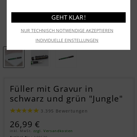
GEHT KLAR !
NUR TECHNISCH NOTWENDIGE AKZEPTIEREN
INDIVIDUELLE EINSTELLUNGEN
Füller mit Gravur in
schwarz und grün "Jungle"
3.395 Bewertungen
26,99 €
inkl. MwSt.
zzgl. Versandkosten