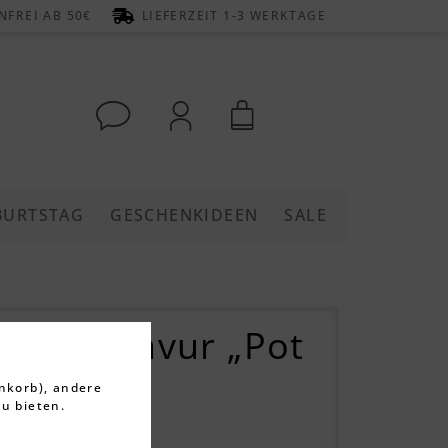
FREI AB 50€
LIEFERZEIT 1-3 WERKTAGE
BURTSTAG
GESCHENKIDEEN
SALE
s mit Gravur „Pot
iter
nkorb), andere
u bieten.
rtungen