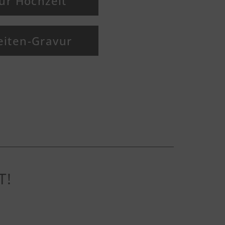
zur Hochzeit
eiten-Gravur
T!