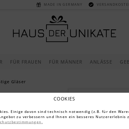
MADE IN GERMANY
VERSANDKOSTEN
R
FÜR FRAUEN
FÜR MÄNNER
ANLÄSSE
GE
tige Gläser
Vorratsgla
COOKIES
Club“ 1,0 L
ies. Einige davon sind technisch notwendig (z.B. für den Ware
Angebot zu verbessern und Ihnen ein besseres Nutzererlebnis z
schutzbestimmungen.
3.395 Bewe