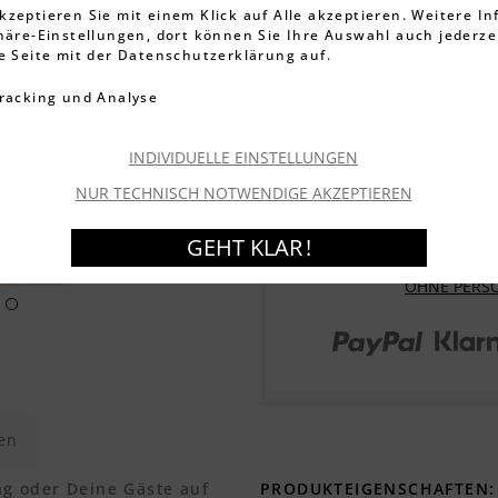
23,99 €
kzeptieren Sie mit einem Klick auf Alle akzeptieren. Weitere I
phäre-Einstellungen, dort können Sie Ihre Auswahl auch jederze
inkl. MwSt.
zzgl. Versandkos
ie Seite mit der Datenschutzerklärung auf.
Artikel-Nr.:
001487041
racking und Analyse
Lieferzeit ca. 1-3 We
Garantierter Versand
Mi
INDIVIDUELLE EINSTELLUNGEN
NUR TECHNISCH NOTWENDIGE AKZEPTIEREN
GEHT KLAR !
OHNE PERS
en
g oder Deine Gäste auf
PRODUKTEIGENSCHAFTEN: