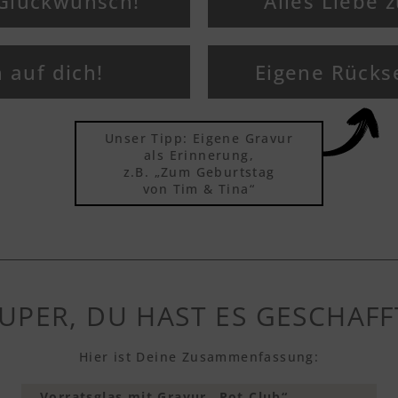
 Glückwunsch!
Alles Liebe 
 auf dich!
Eigene Rücks
Unser Tipp: Eigene Gravur
als Erinnerung,
z.B. „Zum Geburtstag
von Tim & Tina“
UPER, DU HAST ES GESCHAFF
Hier ist Deine Zusammenfassung:
Vorratsglas mit Gravur „Pot Club“