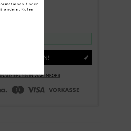
nformationen finden
it ändern. Rufen
ten
rktage
ttwoch, 12.08.2026
JETZT GESTALTEN!
ONALISIERUNG IN WARENKORB