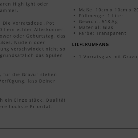
aren Highlight oder
Maße: 10cm x 10cm x 
skammer.
Füllmenge: 1 Liter
Gewicht: 518,5g
 Die Vorratsdose „Pot
Material: Glas
 l ein echter Alleskönner.
Farbe: Transparent
hower oder Geburtstag, das
Süßes, Nudeln oder
LIEFERUMFANG:
ung verschwindet nicht so
 grundsätzlich das Spülen
1 Vorratsglas mit Gravu
 für die Gravur stehen
 Verfügung, lass Deiner
h ein Einzelstück, Qualität
re höchste Priorität.