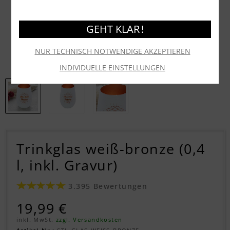
GEHT KLAR !
NUR TECHNISCH NOTWENDIGE AKZEPTIEREN
INDIVIDUELLE EINSTELLUNGEN
Trinkglas weiß-bronze (0,4
l, inkl. Gravur)
3.395 Bewertungen
19,99 €
inkl. MwSt.
zzgl. Versandkosten