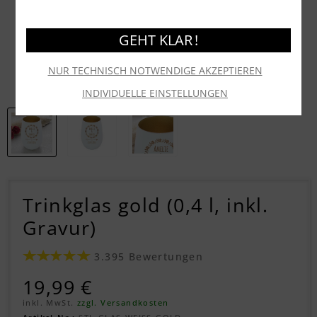
GEHT KLAR !
NUR TECHNISCH NOTWENDIGE AKZEPTIEREN
INDIVIDUELLE EINSTELLUNGEN
Trinkglas gold (0,4 l, inkl.
Gravur)
3.395 Bewertungen
19,99 €
inkl. MwSt.
zzgl. Versandkosten