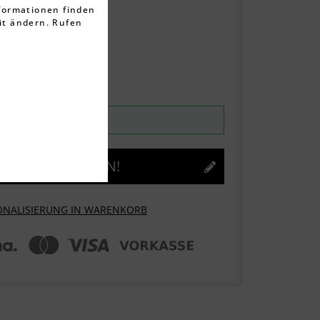
rtungen
nformationen finden
it ändern. Rufen
ten
rktage
ntag, 10.08.2026
JETZT GESTALTEN!
ONALISIERUNG IN WARENKORB