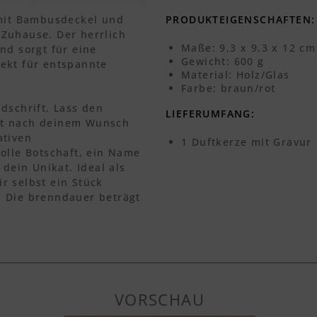
 mit Bambusdeckel und
PRODUKTEIGENSCHAFTEN:
Zuhause. Der herrlich
Maße: 9,3 x 9,3 x 12 cm
nd sorgt für eine
Gewicht: 600 g
ekt für entspannte
Material: Holz/Glas
Farbe: braun/rot
dschrift. Lass den
LIEFERUMFANG:
ut nach deinem Wunsch
ativen
1 Duftkerze mit Gravur
olle Botschaft, ein Name
 dein Unikat. Ideal als
r selbst ein Stück
. Die brenndauer beträgt
VORSCHAU