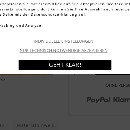
3.395 Bewe
kzeptieren Sie mit einem Klick auf Alle akzeptieren. Weitere I
phäre-Einstellungen, dort können Sie Ihre Auswahl auch jederze
22,99 €
ie Seite mit der Datenschutzerklärung auf.
inkl. MwSt.
zzgl. Versandkos
racking und Analyse
Artikel-Nr.:
108618
Lieferzeit ca. 1-3 We
INDIVIDUELLE EINSTELLUNGEN
Garantierter Versand
Mo
NUR TECHNISCH NOTWENDIGE AKZEPTIEREN
GEHT KLAR !
OHNE PERS
en
Materialhinweis