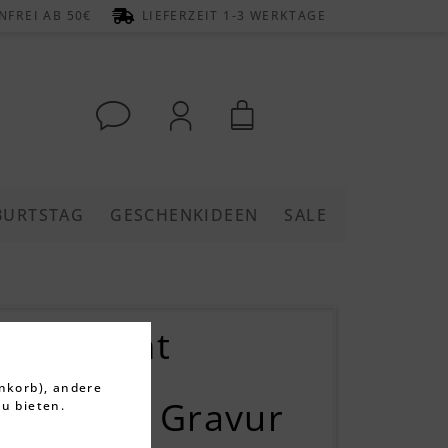
FREI AB 50€
LIEFERZEIT 1-3 WERKTAGE
BURTSTAG
GESCHENKIDEEN
SALE
ierte Zimt
groß mit
nkorb), andere
kel und Gravur
u bieten.