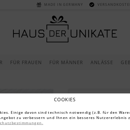
MADE IN GERMANY
VERSANDKOSTEN
R
FÜR FRAUEN
FÜR MÄNNER
ANLÄSSE
GE
Personalis
COOKIES
Duftkerze 
ies. Einige davon sind technisch notwendig (z.B. für den Ware
Bambusdec
Angebot zu verbessern und Ihnen ein besseres Nutzererlebnis z
schutzbestimmungen.