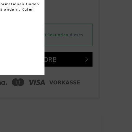
ten
nformationen finden
it ändern. Rufen
 ca. 1-3 Werktage
ntag, 10.08.2026
von
46 Minuten und 43 Sekunden
dieses
N DEN
WARENKORB