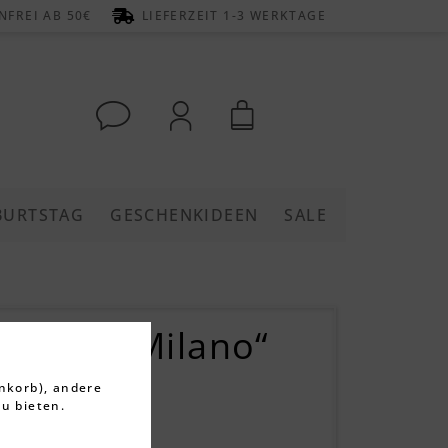
FREI AB 50€
LIEFERZEIT 1-3 WERKTAGE
BURTSTAG
GESCHENKIDEEN
SALE
Vase „Milano“
nkorb), andere
rtungen
u bieten.
 €
(5,00 € gespart)