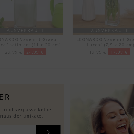
AUSVERKAUFT
AUSVERKAUFT
ONARDO Vase mit Gravur
LEONARDO Vase mit Gr
ca“ satiniert (11 x 20 cm)
„Lucca“ (7,5 x 20 cm
29,99 €
24,99 €
19,99 €
17,99 €
ER
r und verpasse keine
 Haus der Unikate.