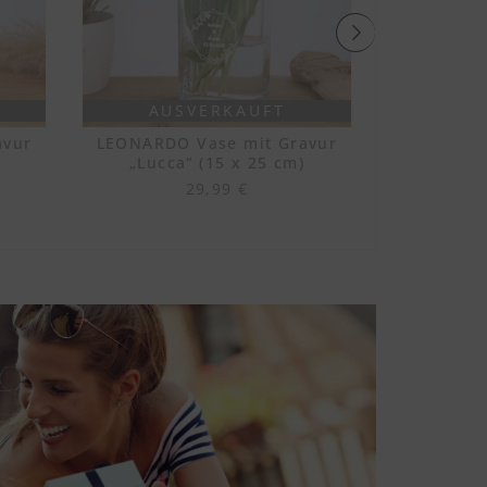
AUSVERKAUFT
AU
avur
LEONARDO Vase mit Gravur
LEONARD
)
„Lucca“ (15 x 25 cm)
personali
29,99 €