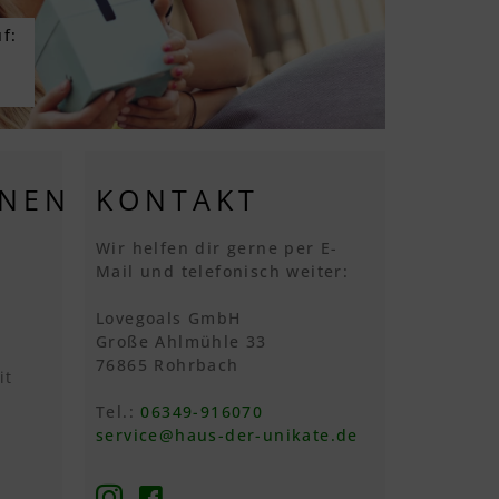
f:
ONEN
KONTAKT
Wir helfen dir gerne per E-
Mail und telefonisch weiter:
Lovegoals GmbH
Große Ahlmühle 33
76865 Rohrbach
it
Tel.:
06349-916070
service@haus-der-unikate.de