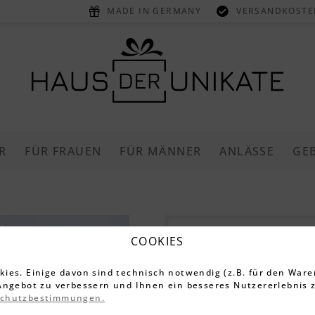
MADE IN GERMANY
VERSANDKOSTEN
R
FÜR FRAUEN
FÜR MÄNNER
ANLÄSSE
GE
LEONARDO 
COOKIES
ies. Einige davon sind technisch notwendig (z.B. für den Ware
3.395 Bewe
Angebot zu verbessern und Ihnen ein besseres Nutzererlebnis z
44,99 €
schutzbestimmungen.
49,99