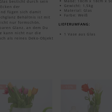
Maße: 18cm x 18cm x 
Glas besticht durch sein
Gewicht: 1,5kg
 Ecken der
Material: Glas
und fügen sich damit
Farbe: Weiß
chglanz Behältnis ist mit
icht nur formschön,
LIEFERUMFANG:
baren Glanz, an dem Du
e kann nicht nur die
1 Vase aus Glas
uch als reines Deko-Objekt
7%
-10%