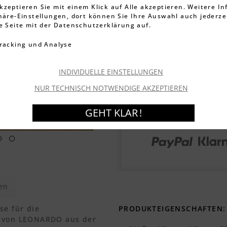
inkl. MwSt.
zzgl. Versandkos
kzeptieren Sie mit einem Klick auf Alle akzeptieren. Weitere I
phäre-Einstellungen, dort können Sie Ihre Auswahl auch jederze
Artikel-Nr.:
002617041
ie Seite mit der Datenschutzerklärung auf.
Verfügbar, Lieferzeit
racking und Analyse
Garantierter Versand
Mo
Bestellen Sie innerhalb 
und andere Produkte.
INDIVIDUELLE EINSTELLUNGEN
NUR TECHNISCH NOTWENDIGE AKZEPTIEREN
I
GEHT KLAR !
en
se für die
PRODUKTEIGENSCHAFTEN:
e von LEONARDO aus der