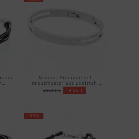
ravur
Männer Armband mit
n
Kreuzmuster aus Edelstahl
m)
(21cm)
29,99 €
19,99 €
-38%