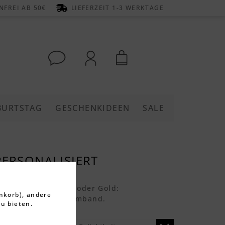
FREI AB 50€
LIEFERZEIT 1-3 WERKTAGE
BURTSTAG
GESCHENKIDEEN
SALE
PERSONALISIERT
 Edelstahl, Silber oder Gold:
nkorb), andere
s perfektes Herrenarmband.
u bieten.