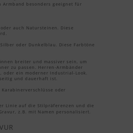
in Armband besonders geeignet für
 oder auch Natursteinen. Diese
rd.
Silber oder Dunkelblau. Diese Farbtöne
können breiter und massiver sein, um
nner zu passen. Herren-Armbänder
e, oder ein moderner Industrial-Look.
seitig und dauerhaft ist.
 Karabinerverschlüsse oder
r Linie auf die Stilpräferenzen und die
avur, z.B. mit Namen personalisiert.
AVUR