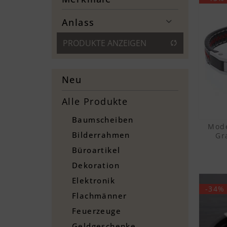
Silber
Großmutter
22 cm
Diamantiert
Anlass
Großvater
Figarokette
Kinder
PRODUKTE ANZEIGEN
Geburt
Gravurfläche
Mutter
Geburtstag
Gravurplatte
Partner
Hochzeit
Mit Gravur
Partnerin
Neu
Muttertag
Vater
Ostern
Alle Produkte
Taufe
Baumscheiben
Valentinstag
Mode
Bilderrahmen
Vatertag
Gr
Weihnachten
Büroartikel
Dekoration
Elektronik
-34%
Flachmänner
Feuerzeuge
Geldgeschenke