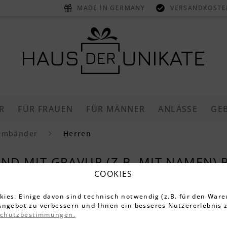
MADE IN GERMANY
VERSANDKOSTEN
R
FÜR FRAUEN
FÜR MÄNNER
ANLÄSSE
GE
rmbänder
Herren
D MIT GRAVUR (Z.B. MIT NAMEN) 
COOKIES
rsonalisierten Herren-Armbändern mit Gravur in Leder,
ies. Einige davon sind technisch notwendig (z.B. für den Ware
oder als Geschenkidee. Gestalte Dir jetzt ein Unikat al
Angebot zu verbessern und Ihnen ein besseres Nutzererlebnis z
schutzbestimmungen.