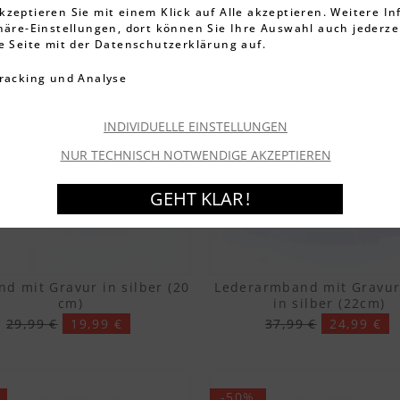
kzeptieren Sie mit einem Klick auf Alle akzeptieren. Weitere I
phäre-Einstellungen, dort können Sie Ihre Auswahl auch jederze
ie Seite mit der Datenschutzerklärung auf.
-34%
racking und Analyse
INDIVIDUELLE EINSTELLUNGEN
NUR TECHNISCH NOTWENDIGE AKZEPTIEREN
GEHT KLAR !
d mit Gravur in silber (20
Lederarmband mit Gravur
cm)
in silber (22cm)
29,99 €
19,99 €
37,99 €
24,99 €
-50%