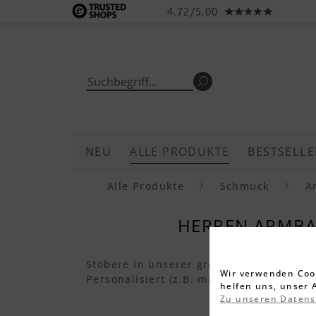
4.72/5.00
NEU
ALLE PRODUKTE
BESTSELLE
Alle Produkte
Schmuck
A
HERREN ARMBAN
Stöbere in unserer großen Auswahl an pe
Wir verwenden Cook
Personalisiert (z.B. mit Name) für Dich 
helfen uns, unser 
Zu unseren Daten