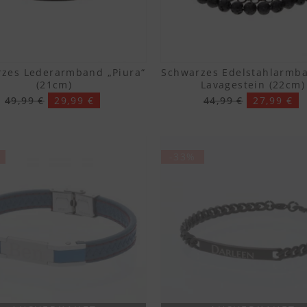
zes Lederarmband „Piura“
Schwarzes Edelstahlarmb
(21cm)
Lavagestein (22cm)
49,99 €
29,99 €
44,99 €
27,99 €
-33%