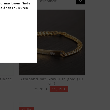
Sortierung:
nformationen finden
it ändern. Rufen
-33%
fläche
Armband mit Gravur in gold (19
cm)
29,99 €
19,99 €
-33%