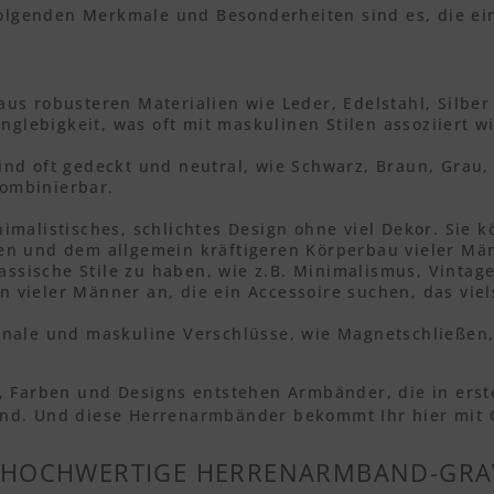
 folgenden Merkmale und Besonderheiten sind es, die e
s robusteren Materialien wie Leder, Edelstahl, Silber
nglebigkeit, was oft mit maskulinen Stilen assoziiert wi
d oft gedeckt und neutral, wie Schwarz, Braun, Grau, 
kombinierbar.
malistisches, schlichtes Design ohne viel Dekor. Sie 
en und dem allgemein kräftigeren Körperbau vieler Mä
assische Stile zu haben, wie z.B. Minimalismus, Vintag
en vieler Männer an, die ein Accessoire suchen, das viel
nale und maskuline Verschlüsse, wie Magnetschließen,
 Farben und Designs entstehen Armbänder, die in erste
d. Und diese Herrenarmbänder bekommt Ihr hier mit Gr
 HOCHWERTIGE HERRENARMBAND-GR