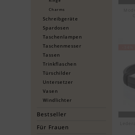
Ringe
Charms
Mode
Schreibgeräte
Spardosen
Taschenlampen
Taschenmesser
-34%
Tassen
Trinkflaschen
Türschilder
Untersetzer
Vasen
Windlichter
Bestseller
Leder
Für Frauen