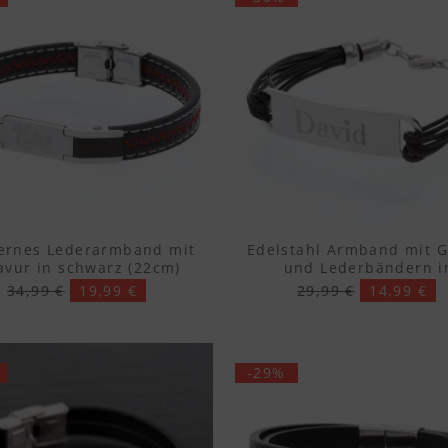
rnes Lederarmband mit
Edelstahl Armband mit G
avur in schwarz (22cm)
und Lederbändern i
silber/schwarz (19c
34,99 €
19,99 €
29,99 €
14,99 €
-29%