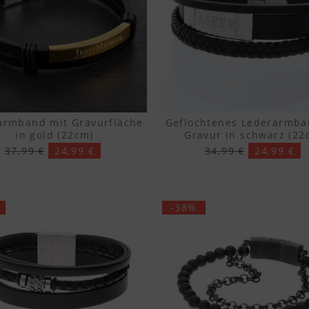
armband mit Gravurfläche
Geflochtenes Lederarmba
in gold (22cm)
Gravur in schwarz (22
37,99 €
24,99 €
34,99 €
24,99 €
-38%