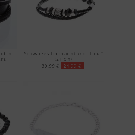
nd mit
Schwarzes Lederarmband „Lima“
cm)
(21 cm)
39,99 €
24,99 €