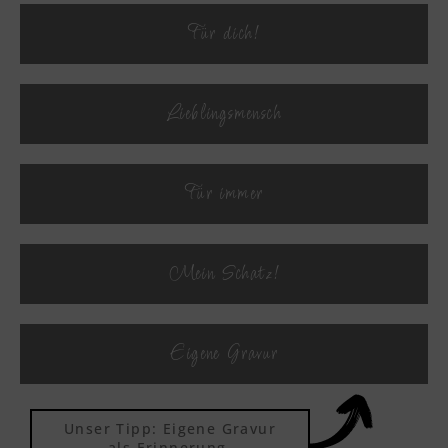
Für dich!
Textvorschau
Lieblingsmensch
Textvorschau
Für immer
Textvorschau
Mein Schatz!
Textvorschau
Eigene Gravur
Textvorschau
Unser Tipp: Eigene Gravur
als Erinnerung,