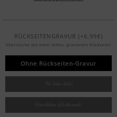
Textvorschau
Textvorschau
RÜCKSEITENGRAVUR (+6,99€)
Überrasche mit einer tollen, gravierten Rückseite!
Textvorschau
Ohne Rückseiten-Gravur
Textvorschau
Ich liebe dich!
Textvorschau
Herzlichen Glückwunsch!
Textvorschau