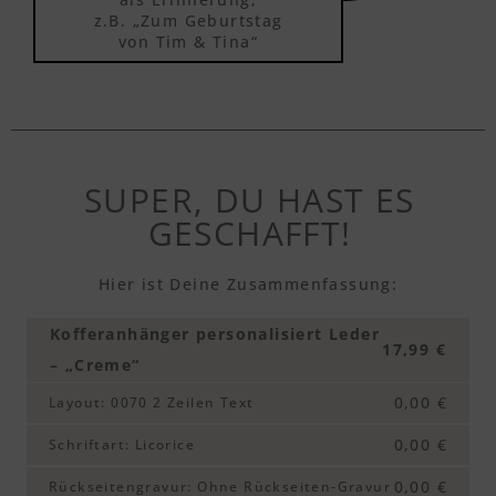
Textvorschau
z.B. „Zum Geburtstag
von Tim & Tina“
Textvorschau
Textvorschau
SUPER, DU HAST ES
GESCHAFFT!
Textvorschau
Hier ist Deine Zusammenfassung:
Kofferanhänger personalisiert Leder
17,99 €
Textvorschau
– „Creme“
0,00 €
Layout
:
0070 2 Zeilen Text
Textvorschau
0,00 €
Schriftart
:
Licorice
0,00 €
Rückseitengravur
:
Ohne Rückseiten-Gravur