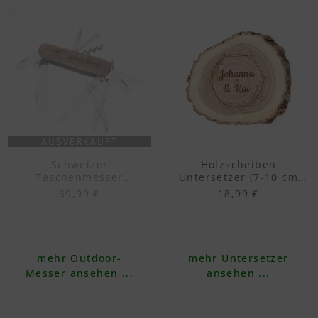
AUSVERKAUFT
Schweizer
Holzscheiben
Taschenmesser
Untersetzer (7-10 cm
Victorinox® „Huntsman
Akazie, Set 4-teilig)
69,99 €
18,99 €
Wood“ mit Gravur
mehr Outdoor-
mehr Untersetzer
Messer ansehen ...
ansehen ...