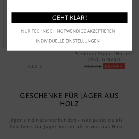
GEHT KLAR !
NUR TECHNISCH NOTWENDIGE AKZEPTIEREN
INDIVIDUELLE EINSTELLUNGEN
Premium Zippo "Hirsch"
(inkl. Gravur)
0,00 €
79,99 €
69,99 €
GESCHENKE FÜR JÄGER AUS
HOLZ
Jäger sind naturverbunden - was passt da als
Geschenk für Jäger besser als etwas aus Holz.