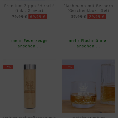
Premium Zippo "Hirsch"
Flachmann mit Bechern
(inkl. Gravur)
(Geschenkbox - Set)
79,99 €
69,99 €
37,99 €
29,99 €
mehr Feuerzeuge
mehr Flachmänner
ansehen ...
ansehen ...
-7%
-12%
Deluxe Isolierflasche mit
Whisky Tumbler