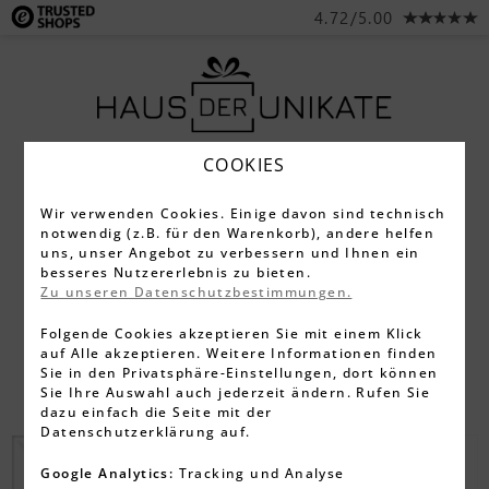
4.72/5.00
COOKIES
Wir verwenden Cookies. Einige davon sind technisch
notwendig (z.B. für den Warenkorb), andere helfen
GESCHENKE FÜR JÄGER
uns, unser Angebot zu verbessern und Ihnen ein
besseres Nutzererlebnis zu bieten.
Zu unseren Datenschutzbestimmungen.
Wunschtext und Symbole perfekt passend zu
Jägern kannst Du auf alle unsere 1.500
Folgende Cookies akzeptieren Sie mit einem Klick
auf Alle akzeptieren. Weitere Informationen finden
Geschenkideeen gravieren. Hier ein paar
Sie in den Privatsphäre-Einstellungen, dort können
passende Beispiel-Produkte.
Sie Ihre Auswahl auch jederzeit ändern. Rufen Sie
dazu einfach die Seite mit der
Datenschutzerklärung auf.
-13%
Google Analytics:
Tracking und Analyse