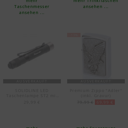
mehr
mehr Trinkflaschen
Taschenmesser
ansehen ...
ansehen ...
-13%
AUSVERKAUFT
AUSVERKAUFT
SOLIDLINE LED
Premium Zippo "Adler"
Taschenlampe ST2 mit
(inkl. Gravur)
Gravur
29,99 €
79,99 €
69,99 €