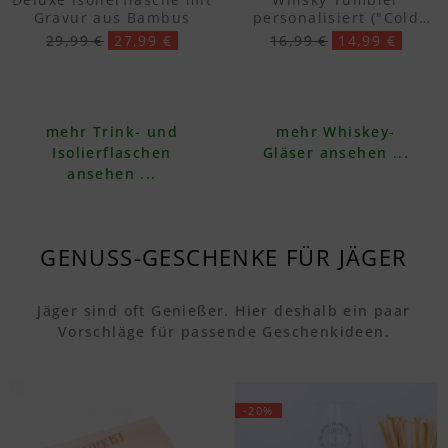
Gravur aus Bambus
personalisiert ("Cold
Ice", mit Gravur)
29,99 €
27,99 €
16,99 €
14,99 €
mehr Trink- und
mehr Whiskey-
Isolierflaschen
Gläser ansehen ...
ansehen ...
GENUSS-GESCHENKE FÜR JÄGER
Jäger sind oft Genießer. Hier deshalb ein paar
Vorschläge für passende Geschenkideen.
-20%