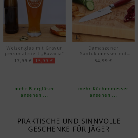
Weizenglas mit Gravur
Damaszener
personalisiert „Bavaria“
Santokumesser mit
Pakkawood Griff – 12,5
17,99 €
15,99 €
54,99 €
cm Klinge
mehr Biergläser
mehr Küchenmesser
ansehen ...
ansehen ...
PRAKTISCHE UND SINNVOLLE
GESCHENKE FÜR JÄGER